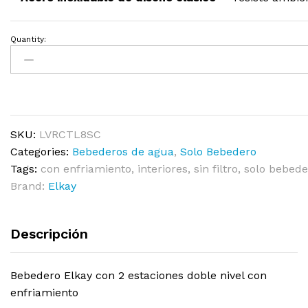
Quantity:
SKU:
LVRCTL8SC
Categories:
Bebederos de agua
,
Solo Bebedero
Tags:
con enfriamiento
,
interiores
,
sin filtro
,
solo bebede
Brand:
Elkay
Descripción
Bebedero Elkay con 2 estaciones doble nivel con
enfriamiento