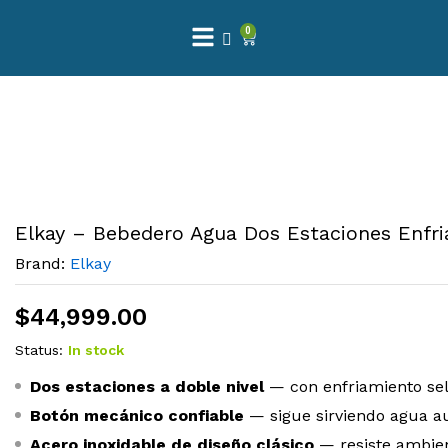
0
Elkay – Bebedero Agua Dos Estaciones Enfri
Brand:
Elkay
$
44,999.00
Status:
In stock
Dos estaciones a doble nivel
— con enfriamiento se
Botón mecánico confiable
— sigue sirviendo agua au
Acero inoxidable de diseño clásico
— resiste ambie