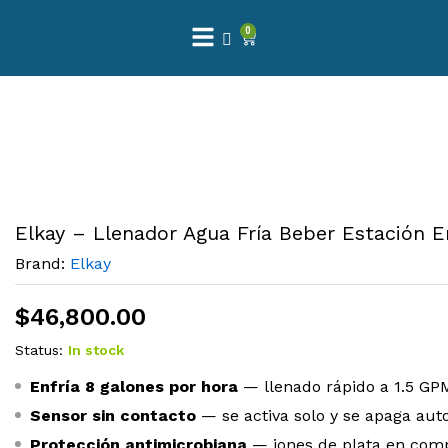
0
Elkay – Llenador Agua Fría Beber Estación En
Brand:
Elkay
$
46,800.00
Status:
In stock
Enfría 8 galones por hora
— llenado rápido a 1.5 GPM
Sensor sin contacto
— se activa solo y se apaga au
Protección antimicrobiana
— iones de plata en com