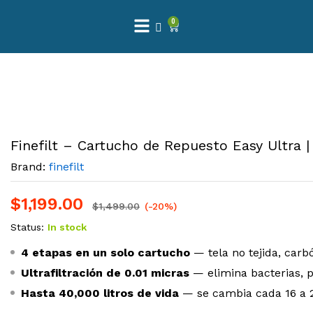
0
Finefilt – Cartucho de Repuesto Easy Ultra |
Brand:
finefilt
$
1,199.00
$
1,499.00
(-20%)
Status:
In stock
4 etapas en un solo cartucho
— tela no tejida, carbó
Ultrafiltración de 0.01 micras
— elimina bacterias, p
Hasta 40,000 litros de vida
— se cambia cada 16 a 