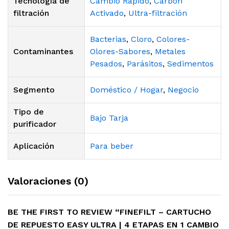
Tecnología de
Cambio Rápido
,
Carbón
filtración
Activado
,
Ultra-filtración
Bacterias
,
Cloro
,
Colores-
Contaminantes
Olores-Sabores
,
Metales
Pesados
,
Parásitos
,
Sedimentos
Segmento
Doméstico / Hogar
,
Negocio
Tipo de
Bajo Tarja
purificador
Aplicación
Para beber
Valoraciones (0)
BE THE FIRST TO REVIEW “FINEFILT – CARTUCHO
DE REPUESTO EASY ULTRA | 4 ETAPAS EN 1 CAMBIO