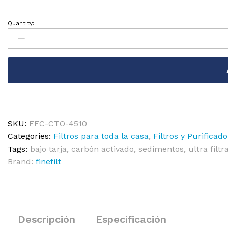
Quantity:
SKU:
FFC-CTO-4510
Categories:
Filtros para toda la casa
,
Filtros y Purificad
Tags:
bajo tarja
,
carbón activado
,
sedimentos
,
ultra filtr
Brand:
finefilt
Descripción
Especificación