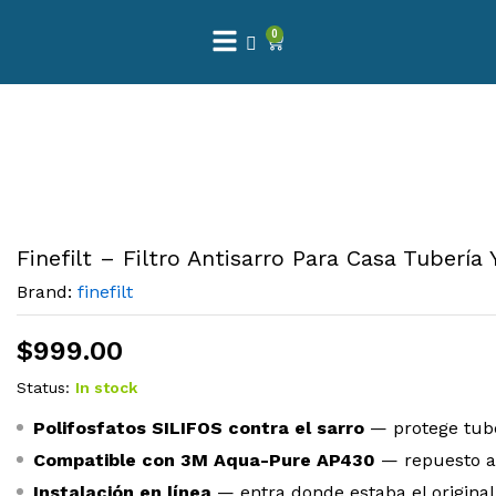
0
Finefilt – Filtro Antisarro Para Casa Tubería 
Brand:
finefilt
$
999.00
Status:
In stock
Polifosfatos SILIFOS contra el sarro
— protege tuber
Compatible con 3M Aqua-Pure AP430
— repuesto al
Instalación en línea
— entra donde estaba el original