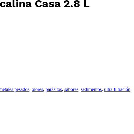
lcalina Casa 2.8 L
metales pesados
,
olores
,
parásitos
,
sabores
,
sedimentos
,
ultra filtración