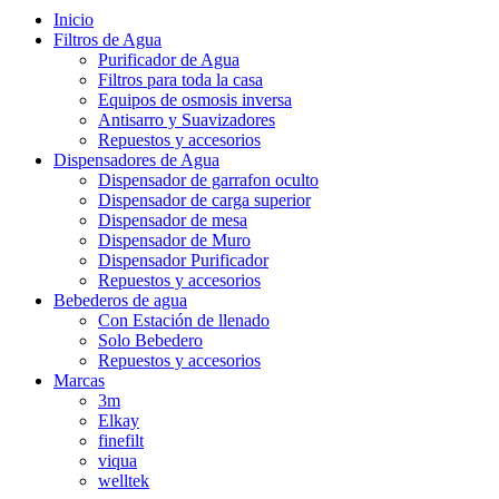
Inicio
Filtros de Agua
Purificador de Agua
Filtros para toda la casa
Equipos de osmosis inversa
Antisarro y Suavizadores
Repuestos y accesorios
Dispensadores de Agua
Dispensador de garrafon oculto
Dispensador de carga superior
Dispensador de mesa
Dispensador de Muro
Dispensador Purificador
Repuestos y accesorios
Bebederos de agua
Con Estación de llenado
Solo Bebedero
Repuestos y accesorios
Marcas
3m
Elkay
finefilt
viqua
welltek