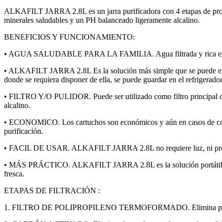
ALKAFILT JARRA 2.8L es un jarra purificadora con 4 etapas de proceso 
minerales saludables y un PH balanceado ligeramente alcalino.
BENEFICIOS Y FUNCIONAMIENTO:
• AGUA SALUDABLE PARA LA FAMILIA. Agua filtrada y rica en mine
• ALKAFILT JARRA 2.8L Es la solución más simple que se puede encontrar
donde se requiera disponer de ella, se puede guardar en el refrigerador
• FILTRO Y/O PULIDOR. Puede ser utilizado como filtro principal de 
alcalino.
• ECONOMICO. Los cartuchos son económicos y aún en casos de consu
purificación.
• FACIL DE USAR. ALKAFILT JARRA 2.8L no requiere luz, ni presión h
• MÁS PRÁCTICO. ALKAFILT JARRA 2.8L es la solución portátil por exc
fresca.
ETAPAS DE FILTRACIÓN :
1. FILTRO DE POLIPROPILENO TERMOFORMADO. Elimina partículas t