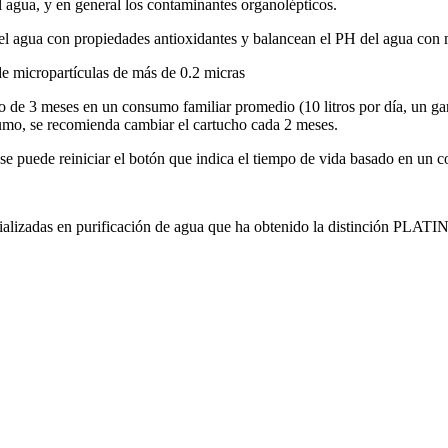
gua, y en general los contaminantes organolépticos.
 propiedades antioxidantes y balancean el PH del agua con múltipl
cropartículas de más de 0.2 micras
eses en un consumo familiar promedio (10 litros por día, un garrafó
umo, se recomienda cambiar el cartucho cada 2 meses.
ede reiniciar el botón que indica el tiempo de vida basado en un c
zadas en purificación de agua que ha obtenido la distinción PLAT