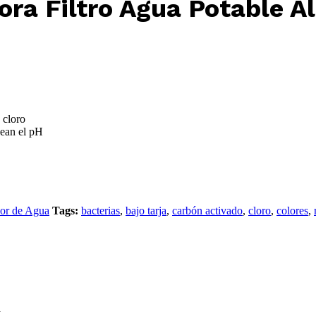
dora Filtro Agua Potable A
 cloro
cean el pH
dor de Agua
Tags:
bacterias
,
bajo tarja
,
carbón activado
,
cloro
,
colores
,
a