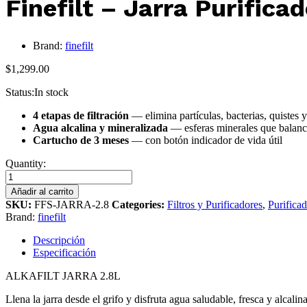
Finefilt – Jarra Purifica
Brand:
finefilt
$
1,299.00
Status:
In stock
4 etapas de filtración
— elimina partículas, bacterias, quistes y
Agua alcalina y mineralizada
— esferas minerales que balan
Cartucho de 3 meses
— con botón indicador de vida útil
Quantity:
Añadir al carrito
SKU:
FFS-JARRA-2.8
Categories:
Filtros y Purificadores
,
Purifica
Brand:
finefilt
Descripción
Especificación
ALKAFILT JARRA 2.8L
Llena la jarra desde el grifo y disfruta agua saludable, fresca y alcalin