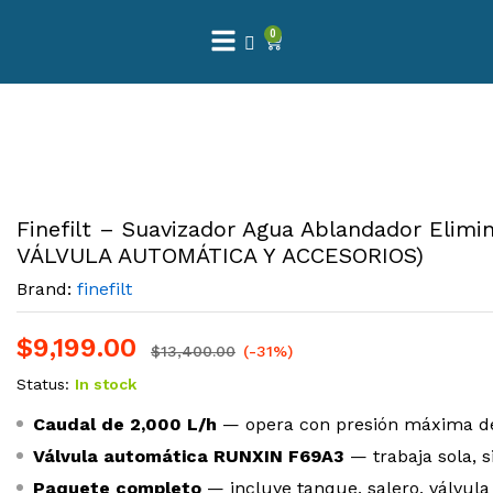
0
Finefilt – Suavizador Agua Ablandador Eli
VÁLVULA AUTOMÁTICA Y ACCESORIOS)
Brand:
finefilt
$
9,199.00
$
13,400.00
(-31%)
Status:
In stock
Caudal de 2,000 L/h
— opera con presión máxima de
Válvula automática RUNXIN F69A3
— trabaja sola, s
Paquete completo
— incluye tanque, salero, válvula