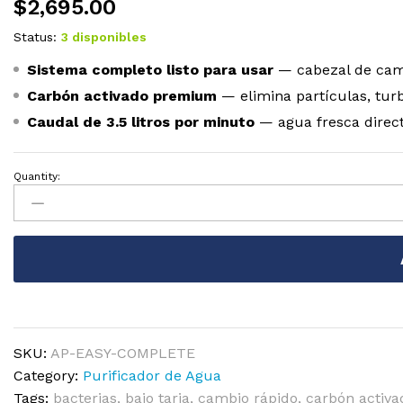
$
2,695.00
Status:
3 disponibles
Sistema completo listo para usar
— cabezal de cambi
Carbón activado premium
— elimina partículas, turb
Caudal de 3.5 litros por minuto
— agua fresca direct
Quantity:
SKU:
AP-EASY-COMPLETE
Category:
Purificador de Agua
Tags:
bacterias
,
bajo tarja
,
cambio rápido
,
carbón activa