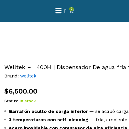
0
Welltek – | 400H | Dispensador De agua fría
Brand:
welltek
$
6,500.00
Status:
In stock
Garrafón oculto de carga inferior
— se acabó cargar
3 temperaturas con self-cleaning
— fría, ambiente y
Acero inoxidable con compresor de alta eficiencia