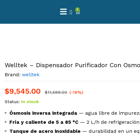
0
Welltek – Dispensador Purificador Con Osmosi
Brand:
welltek
$
9,545.00
$
11,599.00
(-18%)
Status:
In stock
Ósmosis inversa integrada
— agua libre de impureza
Fría y caliente de 5 a 85 °C
— 2 L/h de refrigeración
Tanque de acero inoxidable
— durabilidad en un eq