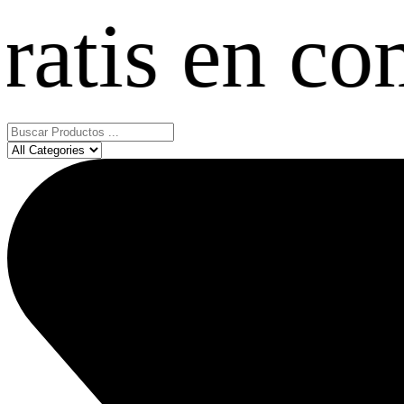
 en compras
Search
...