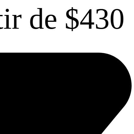
 $430
En