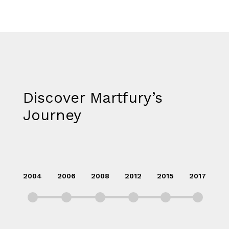
Leer más
Bebedero de pared con llenador de botellas, botón mecánico, enfriamiento y filtración Welltek WT-WFSDF-30AMM
Discover Martfury’s
Journey​
Leer más
 enfriamiento, filtración y UV Welltek WT-WFS-30B
2004
2006
2008
2012
2015
2017
Leer más