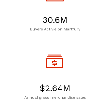
Leer más
30.6
M
Buyers Activie on Martfury
quilla, grifo y filtración Welltek WT-PWDF-600A
Leer más
sor, filtración, UV y contador Welltek WT-WFS-BF
$
2.64
M
Leer más
Annual gross merchandise sales
 enfriamiento y filtración Welltek WT-WDF-30M