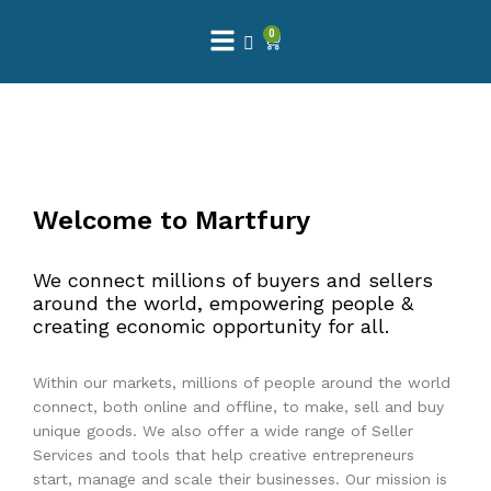
0
 Natural – Máxima Calidad En Filtración
$
3,900.00
dir al carrito
Welcome to Martfury
We connect millions of buyers and sellers
Finefilt – Kit de Repuestos 2 Etapas 2.5×10 | Cartucho de Sedimentos + Carbón Activado en Bloque
around the world, empowering people &
creating economic opportunity for all.
$
250.00
Within our markets, millions of people around the world
dir al carrito
connect, both online and offline, to make, sell and buy
unique goods. We also offer a wide range of Seller
Services and tools that help creative entrepreneurs
start, manage and scale their businesses. Our mission is
 para Esterilizador UV 25 Watts 4 Pines