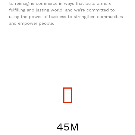
to reimagine commerce in ways that build a more
fulfilling and lasting world, and we’re committed to
$
999.00
using the power of business to strengthen communities
and empower people.
dir al carrito
HF25MS Cafetera (Cartucho de Repuesto)
$
2,899.00
dir al carrito
ficador de Agua | Repuesto (con Polifosfatos)
$
3,699.00
45
M