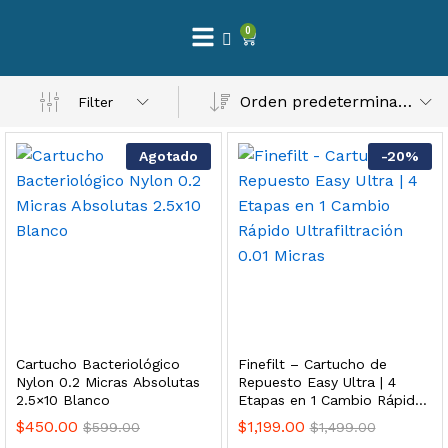
0
 Natural – Máxima Calidad En Filtración
Orden predeterminado
Filter
$
3,900.00
Agotado
-
20
%
dir al carrito
Finefilt – Kit de Repuestos 2 Etapas 2.5×10 | Cartucho de Sedimentos + Carbón Activado en Bloque
$
250.00
Cartucho Bacteriológico
Finefilt – Cartucho de
dir al carrito
Nylon 0.2 Micras Absolutas
Repuesto Easy Ultra | 4
2.5×10 Blanco
Etapas en 1 Cambio Rápido
Ultrafiltración 0.01 Micras
$
450.00
$
1,199.00
$
599.00
$
1,499.00