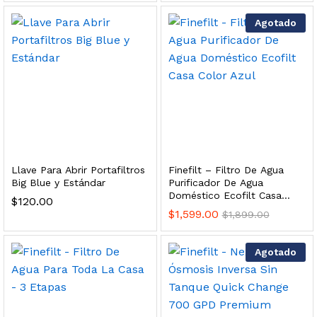
 para Esterilizador UV 25 Watts 4 Pines
Agotado
$
999.00
dir al carrito
HF25MS Cafetera (Cartucho de Repuesto)
Llave Para Abrir Portafiltros
Finefilt – Filtro De Agua
$
2,899.00
Big Blue y Estándar
Purificador De Agua
Doméstico Ecofilt Casa
$
120.00
dir al carrito
Color Azul
$
1,599.00
$
1,899.00
Agotado
ficador de Agua | Repuesto (con Polifosfatos)
$
3,699.00