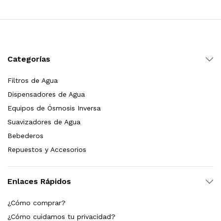
Leer más
Categorías
Bebedero de pared con llenador de botellas, sensor, enfriamiento, filtración y UV Welltek WT-WFSDF-30A
Filtros de Agua
Dispensadores de Agua
Leer más
Equipos de Ósmosis Inversa
Suavizadores de Agua
Bebederos
pas 2.5×10 Sedimentos Y Carbón Activado
Repuestos y Accesorios
$
589.00
Enlaces Rápidos
dir al carrito
¿Cómo comprar?
¿Cómo cuidamos tu privacidad?