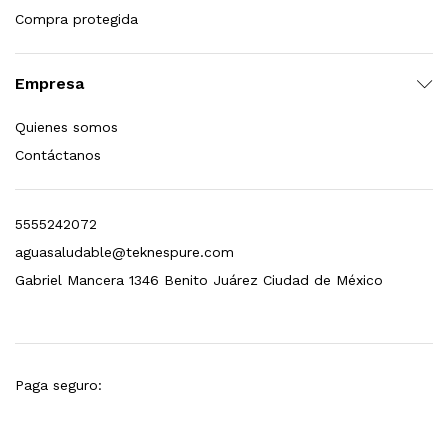
Compra protegida
esto para Esterilizador D4 (12 GPM)
$
1,499.00
Empresa
dir al carrito
Quienes somos
Contáctanos
5555242072
aguasaludable@teknespure.com
Gabriel Mancera 1346 Benito Juárez Ciudad de México
Paga seguro: