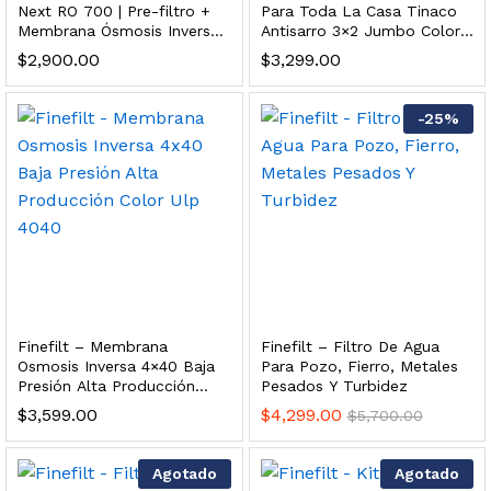
Next RO 700 | Pre-filtro +
Para Toda La Casa Tinaco
s, 100 L/h, con filtración Welltek WT-WFS600-3S
Membrana Ósmosis Inversa
Antisarro 3×2 Jumbo Color
Cambio Rápido
Azul
$
2,900.00
$
3,299.00
Leer más
-
25
%
quilla, grifo y filtración Welltek WT-PWDF-600A
Leer más
Finefilt – Membrana
Finefilt – Filtro De Agua
Osmosis Inversa 4×40 Baja
Para Pozo, Fierro, Metales
sor, filtración, UV y contador Welltek WT-WFS-BF
Presión Alta Producción
Pesados Y Turbidez
Color Ulp 4040
$
3,599.00
$
4,299.00
$
5,700.00
Leer más
Agotado
Agotado