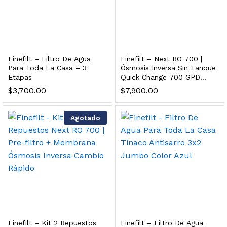
dir al carrito
xidable SS304 Natural Cepillado | Agua Purificada
Finefilt – Filtro De Agua
Finefilt – Next RO 700 |
Para Toda La Casa – 3
Ósmosis Inversa Sin Tanque
Etapas
Quick Change 700 GPD
$
699.00
Premium
$
3,700.00
$
7,900.00
dir al carrito
Agotado
s, 100 L/h, con filtración Welltek WT-WFS600-4S
Leer más
Finefilt – Kit 2 Repuestos
Finefilt – Filtro De Agua