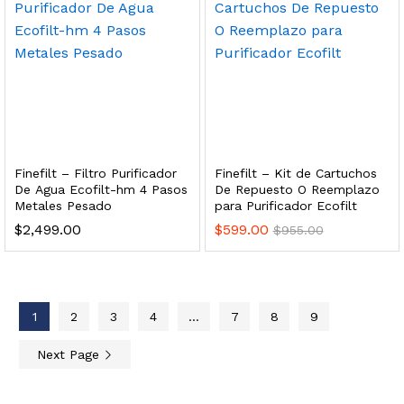
 enfriamiento y filtración Welltek WT-WDF-30M
Leer más
Finefilt – Filtro Purificador
Finefilt – Kit de Cartuchos
De Agua Ecofilt-hm 4 Pasos
De Repuesto O Reemplazo
Metales Pesado
para Purificador Ecofilt
Bebedero de pared con llenador de botellas, botón mecánico, enfriamiento y filtración Welltek WT-WFSDF-30AMM
$
2,499.00
$
599.00
$
955.00
Leer más
1
2
3
4
…
7
8
9
 enfriamiento, filtración y UV Welltek WT-WFS-30B
Next Page