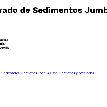
urado de Sedimentos Jumb
ruesas
umbo
 común
 Purificadores
,
Repuestos Toda la Casa
,
Repuestos y accesorios