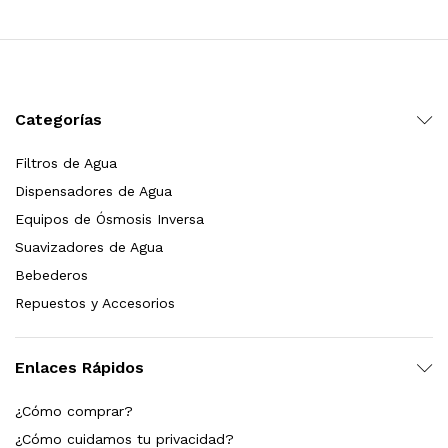
Leer más
Categorías
Bebedero de pared con llenador de botellas, sensor, enfriamiento, filtración y UV Welltek WT-WFSDF-30A
Filtros de Agua
Dispensadores de Agua
Leer más
Equipos de Ósmosis Inversa
Suavizadores de Agua
Bebederos
pas 2.5×10 Sedimentos Y Carbón Activado
Repuestos y Accesorios
$
589.00
Enlaces Rápidos
dir al carrito
¿Cómo comprar?
¿Cómo cuidamos tu privacidad?