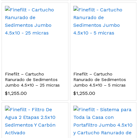
 para Esterilizador UV 25 Watts 4 Pines
$
999.00
dir al carrito
HF25MS Cafetera (Cartucho de Repuesto)
Finefilt – Cartucho
Finefilt – Cartucho
$
2,899.00
Ranurado de Sedimentos
Ranurado de Sedimentos
Jumbo 4.5×10 – 25 micras
Jumbo 4.5×10 – 5 micras
dir al carrito
$
1,255.00
$
1,255.00
ficador de Agua | Repuesto (con Polifosfatos)
$
3,699.00