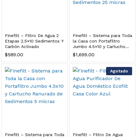
dir al carrito
xidable SS304 Natural Cepillado | Agua Purificada
Finefilt – Filtro De Agua 2
Finefilt – Sistema para Toda
Etapas 2.5×10 Sedimentos Y
la Casa con Portafiltro
Carbón Activado
Jumbo 4.5×10 y Cartucho
$
699.00
Ranurado de Sedimentos 25
$
589.00
$
1,699.00
micras
dir al carrito
Agotado
s, 100 L/h, con filtración Welltek WT-WFS600-4S
Leer más
Finefilt – Sistema para Toda
Finefilt – Filtro De Agua