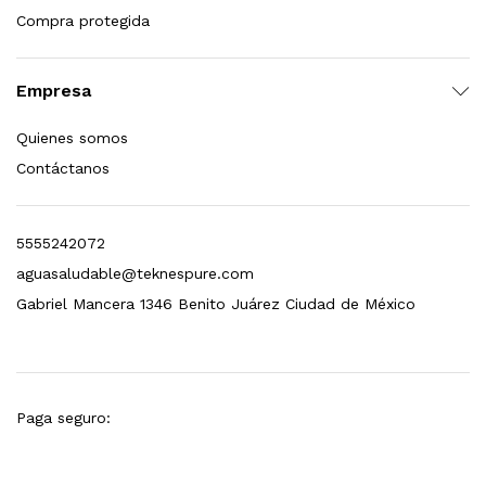
Compra protegida
esto para Esterilizador D4 (12 GPM)
$
1,499.00
Empresa
dir al carrito
Quienes somos
Contáctanos
5555242072
aguasaludable@teknespure.com
Gabriel Mancera 1346 Benito Juárez Ciudad de México
Paga seguro: