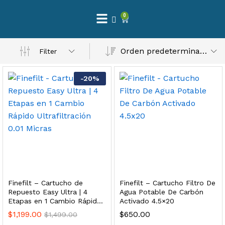
0
 Natural – Máxima Calidad En Filtración
Orden predeterminado
Filter
$
3,900.00
-
20
%
dir al carrito
Finefilt – Kit de Repuestos 2 Etapas 2.5×10 | Cartucho de Sedimentos + Carbón Activado en Bloque
$
250.00
Finefilt – Cartucho de
Finefilt – Cartucho Filtro De
dir al carrito
Repuesto Easy Ultra | 4
Agua Potable De Carbón
Etapas en 1 Cambio Rápido
Activado 4.5×20
Ultrafiltración 0.01 Micras
$
1,199.00
$
650.00
$
1,499.00