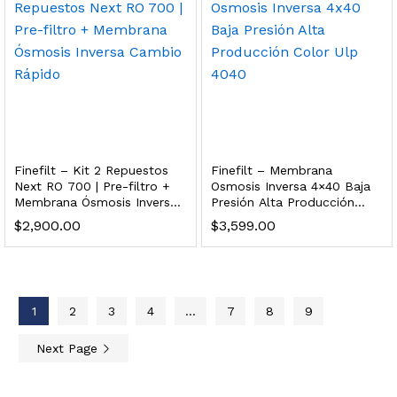
 enfriamiento y filtración Welltek WT-WDF-30M
Leer más
Finefilt – Kit 2 Repuestos
Finefilt – Membrana
Next RO 700 | Pre-filtro +
Osmosis Inversa 4×40 Baja
Membrana Ósmosis Inversa
Presión Alta Producción
Bebedero de pared con llenador de botellas, botón mecánico, enfriamiento y filtración Welltek WT-WFSDF-30AMM
Cambio Rápido
Color Ulp 4040
$
2,900.00
$
3,599.00
Leer más
1
2
3
4
…
7
8
9
 enfriamiento, filtración y UV Welltek WT-WFS-30B
Next Page