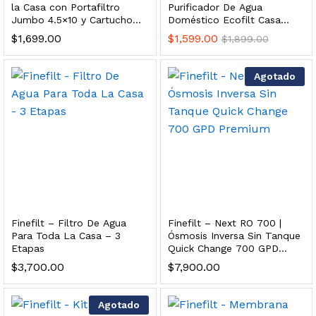
la Casa con Portafiltro
Purificador De Agua
s, 100 L/h, con filtración Welltek WT-WFS600-3S
Jumbo 4.5×10 y Cartucho
Doméstico Ecofilt Casa
Ranurado de Sedimentos 5
Color Azul
$
1,699.00
$
1,599.00
$
1,899.00
micras
Leer más
Agotado
quilla, grifo y filtración Welltek WT-PWDF-600A
Leer más
Finefilt – Filtro De Agua
Finefilt – Next RO 700 |
Para Toda La Casa – 3
Ósmosis Inversa Sin Tanque
sor, filtración, UV y contador Welltek WT-WFS-BF
Etapas
Quick Change 700 GPD
Premium
$
3,700.00
$
7,900.00
Leer más
Agotado