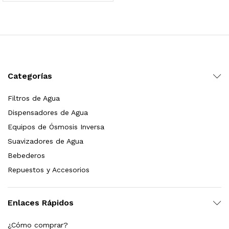
 para Esterilizador UV 25 Watts 4 Pines
$
999.00
dir al carrito
Categorías
Filtros de Agua
HF25MS Cafetera (Cartucho de Repuesto)
Dispensadores de Agua
$
2,899.00
Equipos de Ósmosis Inversa
Suavizadores de Agua
dir al carrito
Bebederos
Repuestos y Accesorios
ficador de Agua | Repuesto (con Polifosfatos)
Enlaces Rápidos
$
3,699.00
¿Cómo comprar?