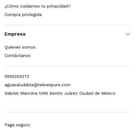
¿Cómo cuidamos tu privacidad?
dir al carrito
Compra protegida
Empresa
xidable SS304 Natural Cepillado | Agua Purificada
Quienes somos
$
699.00
Contáctanos
dir al carrito
5555242072
aguasaludable@teknespure.com
s, 100 L/h, con filtración Welltek WT-WFS600-4S
Gabriel Mancera 1346 Benito Juárez Ciudad de México
Leer más
Paga seguro: