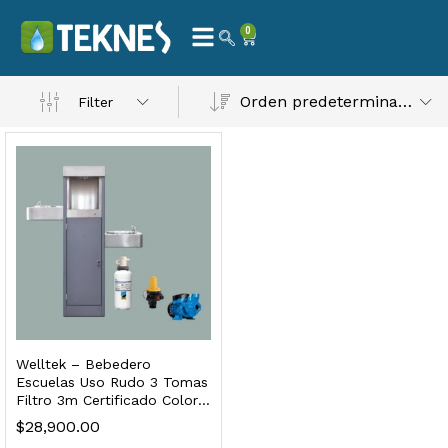
0
Orden predeterminado
Filter
 Natural – Máxima Calidad En Filtración
$
3,900.00
dir al carrito
Welltek – Bebedero
Escuelas Uso Rudo 3 Tomas
Filtro 3m Certificado Color
Gris
$
28,900.00