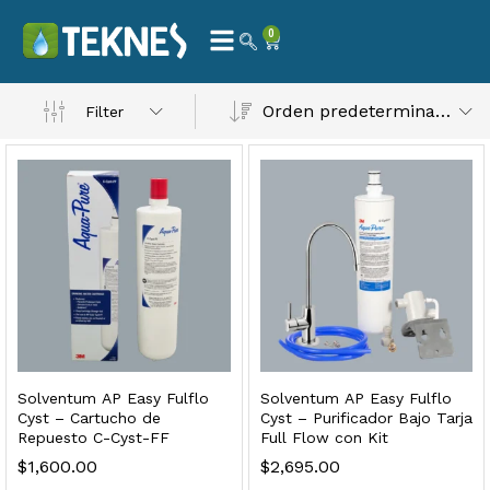
0
Orden predeterminado
Filter
 Natural – Máxima Calidad En Filtración
$
3,900.00
dir al carrito
Solventum AP Easy Fulflo
Solventum AP Easy Fulflo
Cyst – Cartucho de
Cyst – Purificador Bajo Tarja
Repuesto C-Cyst-FF
Full Flow con Kit
$
1,600.00
$
2,695.00