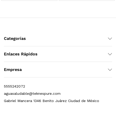
Categorías
Finefilt – Kit de Repuestos 2 Etapas 2.5×10 | Cartucho de Sedimentos + Carbón Activado en Bloque
Enlaces Rápidos
$
250.00
Empresa
dir al carrito
5555242072
aguasaludable@teknespure.com
Gabriel Mancera 1346 Benito Juárez Ciudad de México