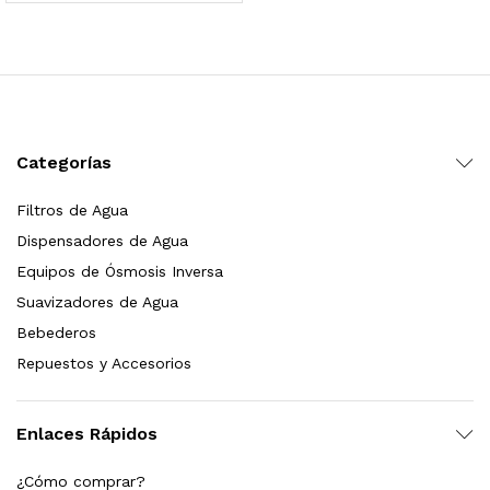
 para Esterilizador UV 25 Watts 4 Pines
$
999.00
dir al carrito
Categorías
Filtros de Agua
HF25MS Cafetera (Cartucho de Repuesto)
Dispensadores de Agua
$
2,899.00
Equipos de Ósmosis Inversa
Suavizadores de Agua
dir al carrito
Bebederos
Repuestos y Accesorios
ficador de Agua | Repuesto (con Polifosfatos)
Enlaces Rápidos
$
3,699.00
¿Cómo comprar?