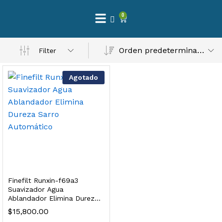
0
 Natural – Máxima Calidad En Filtración
Orden predeterminado
Filter
$
3,900.00
Agotado
dir al carrito
Finefilt – Kit de Repuestos 2 Etapas 2.5×10 | Cartucho de Sedimentos + Carbón Activado en Bloque
$
250.00
Finefilt Runxin-f69a3
dir al carrito
Suavizador Agua
Ablandador Elimina Dureza
Sarro Automático
$
15,800.00