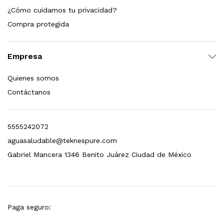
¿Cómo cuidamos tu privacidad?
dir al carrito
Compra protegida
Empresa
xidable SS304 Natural Cepillado | Agua Purificada
Quienes somos
$
699.00
Contáctanos
dir al carrito
5555242072
aguasaludable@teknespure.com
s, 100 L/h, con filtración Welltek WT-WFS600-4S
Gabriel Mancera 1346 Benito Juárez Ciudad de México
Leer más
Paga seguro: