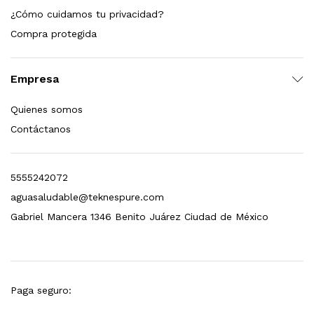
¿Cómo cuidamos tu privacidad?
dir al carrito
Compra protegida
Empresa
xidable SS304 Natural Cepillado | Agua Purificada
Quienes somos
$
699.00
Contáctanos
dir al carrito
5555242072
aguasaludable@teknespure.com
s, 100 L/h, con filtración Welltek WT-WFS600-4S
Gabriel Mancera 1346 Benito Juárez Ciudad de México
Leer más
Paga seguro: