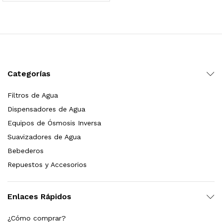
 para Esterilizador UV 25 Watts 4 Pines
$
999.00
dir al carrito
Categorías
Filtros de Agua
HF25MS Cafetera (Cartucho de Repuesto)
Dispensadores de Agua
$
2,899.00
Equipos de Ósmosis Inversa
Suavizadores de Agua
dir al carrito
Bebederos
Repuestos y Accesorios
ficador de Agua | Repuesto (con Polifosfatos)
Enlaces Rápidos
$
3,699.00
¿Cómo comprar?