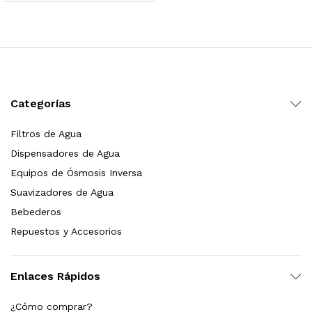
 para Esterilizador UV 25 Watts 4 Pines
$
999.00
dir al carrito
Categorías
Filtros de Agua
HF25MS Cafetera (Cartucho de Repuesto)
Dispensadores de Agua
$
2,899.00
Equipos de Ósmosis Inversa
Suavizadores de Agua
dir al carrito
Bebederos
Repuestos y Accesorios
ficador de Agua | Repuesto (con Polifosfatos)
Enlaces Rápidos
$
3,699.00
¿Cómo comprar?