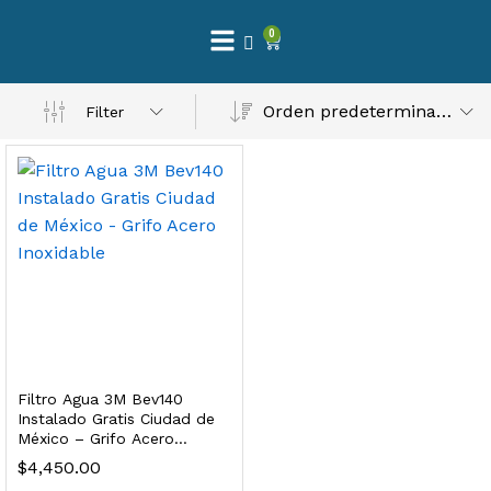
0
 Natural – Máxima Calidad En Filtración
Orden predeterminado
Filter
$
3,900.00
dir al carrito
Finefilt – Kit de Repuestos 2 Etapas 2.5×10 | Cartucho de Sedimentos + Carbón Activado en Bloque
$
250.00
Filtro Agua 3M Bev140
dir al carrito
Instalado Gratis Ciudad de
México – Grifo Acero
Inoxidable
$
4,450.00