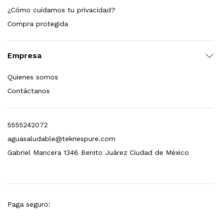
¿Cómo cuidamos tu privacidad?
dir al carrito
Compra protegida
Empresa
xidable SS304 Natural Cepillado | Agua Purificada
Quienes somos
$
699.00
Contáctanos
dir al carrito
5555242072
aguasaludable@teknespure.com
s, 100 L/h, con filtración Welltek WT-WFS600-4S
Gabriel Mancera 1346 Benito Juárez Ciudad de México
Leer más
Paga seguro: