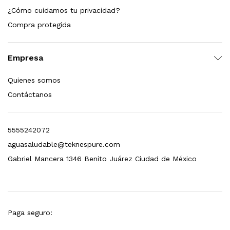
¿Cómo cuidamos tu privacidad?
dir al carrito
Compra protegida
Empresa
xidable SS304 Natural Cepillado | Agua Purificada
Quienes somos
$
699.00
Contáctanos
dir al carrito
5555242072
aguasaludable@teknespure.com
s, 100 L/h, con filtración Welltek WT-WFS600-4S
Gabriel Mancera 1346 Benito Juárez Ciudad de México
Leer más
Paga seguro: