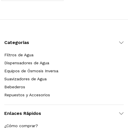
 para Esterilizador UV 25 Watts 4 Pines
$
999.00
dir al carrito
Categorías
Filtros de Agua
HF25MS Cafetera (Cartucho de Repuesto)
Dispensadores de Agua
$
2,899.00
Equipos de Ósmosis Inversa
Suavizadores de Agua
dir al carrito
Bebederos
Repuestos y Accesorios
ficador de Agua | Repuesto (con Polifosfatos)
Enlaces Rápidos
$
3,699.00
¿Cómo comprar?