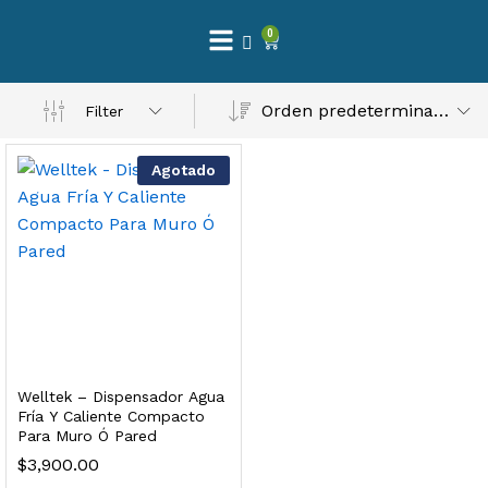
0
 Natural – Máxima Calidad En Filtración
Orden predeterminado
Filter
$
3,900.00
Agotado
dir al carrito
Finefilt – Kit de Repuestos 2 Etapas 2.5×10 | Cartucho de Sedimentos + Carbón Activado en Bloque
$
250.00
Welltek – Dispensador Agua
dir al carrito
Fría Y Caliente Compacto
Para Muro Ó Pared
$
3,900.00