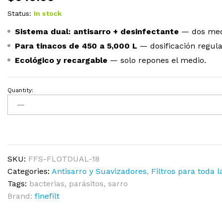
Status:
In stock
Sistema dual: antisarro + desinfectante
— dos medi
Para tinacos de 450 a 5,000 L
— dosificación regula
Ecológico y recargable
— solo repones el medio.
Quantity:
SKU:
FFS-FLOTDUAL-18
Categories:
Antisarro y Suavizadores
,
Filtros para toda l
Tags:
bacterias
,
parásitos
,
sarro
Brand:
finefilt