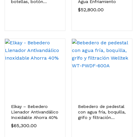
botellas, botón
Agua Enfriamiento
mecánico,
$
52,800.00
enfriamiento y
filtración Welltek WT-
WFSDF-30AMM
Elkay – Bebedero
Bebedero de pedestal
Llenador Antivandálico
con agua fría, boquilla,
Inoxidable Ahorra 40%
grifo y filtración
Welltek WT-PWDF-
$
65,300.00
600A