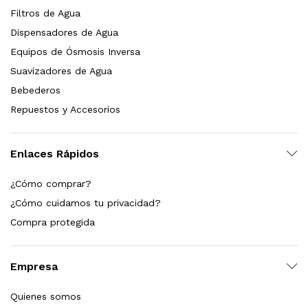
Filtros de Agua
Leer más
Dispensadores de Agua
Equipos de Ósmosis Inversa
Suavizadores de Agua
Bebederos
quilla, grifo y filtración Welltek WT-PWDF-600A
Repuestos y Accesorios
Leer más
Enlaces Rápidos
¿Cómo comprar?
sor, filtración, UV y contador Welltek WT-WFS-BF
¿Cómo cuidamos tu privacidad?
Compra protegida
Leer más
Empresa
Quienes somos
 enfriamiento y filtración Welltek WT-WDF-30M