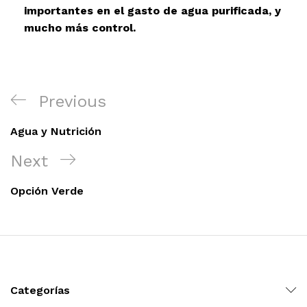
dir al carrito
importantes en el gasto de agua purificada, y
mucho más control.
xidable SS304 Natural Cepillado | Agua Purificada
$
699.00
Previous
dir al carrito
Agua y Nutrición
Next
s, 100 L/h, con filtración Welltek WT-WFS600-4S
Opción Verde
Leer más
Categorías
s, 100 L/h, con filtración Welltek WT-WFS600-3S