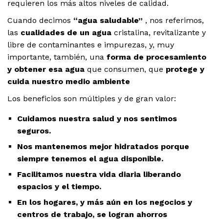
requieren los más altos niveles de calidad.
Cuando decimos
“agua saludable”
, nos referimos,
$
999.00
las
cualidades de un agua
cristalina, revitalizante y
libre de contaminantes e impurezas, y, muy
dir al carrito
importante, también, una
forma de procesamiento
y obtener esa agua
que consumen, que
protege y
cuida nuestro medio ambiente
HF25MS Cafetera (Cartucho de Repuesto)
Los beneficios son múltiples y de gran valor:
$
2,899.00
Cuidamos nuestra salud y nos sentimos
seguros.
dir al carrito
Nos mantenemos mejor hidratados porque
siempre tenemos el agua disponible.
Facilitamos nuestra vida diaria liberando
ficador de Agua | Repuesto (con Polifosfatos)
espacios y el tiempo.
$
3,699.00
En los hogares, y más aún en los negocios y
centros de trabajo, se logran ahorros