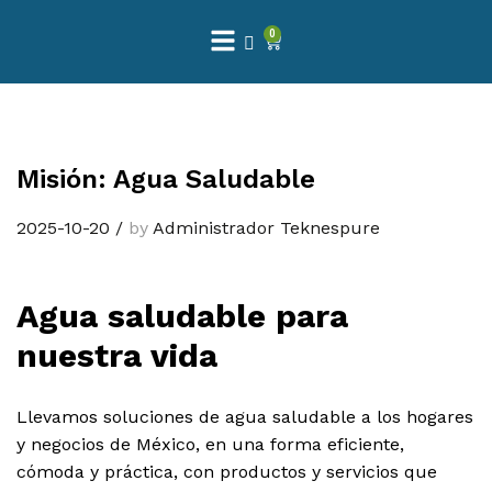
0
 Natural – Máxima Calidad En Filtración
$
3,900.00
Misión: Agua Saludable
dir al carrito
2025-10-20
/
by
Administrador Teknespure
Finefilt – Kit de Repuestos 2 Etapas 2.5×10 | Cartucho de Sedimentos + Carbón Activado en Bloque
Agua saludable para
nuestra vida
$
250.00
dir al carrito
Llevamos soluciones de agua saludable a los hogares
y negocios de México, en una forma eficiente,
cómoda y práctica, con productos y servicios que
 para Esterilizador UV 25 Watts 4 Pines