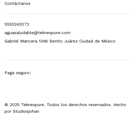
Contáctanos
Leer más
5555242072
aguasaludable@teknespure.com
Gabriel Mancera 1346 Benito Juárez Ciudad de México
Bebedero de pared con llenador de botellas, botón mecánico, enfriamiento y filtración Welltek WT-WFSDF-30AMM
Paga seguro:
Leer más
 enfriamiento, filtración y UV Welltek WT-WFS-30B
© 2025 Teknespure. Todos los derechos reservados. Hecho
por
Studiosjohan
Leer más