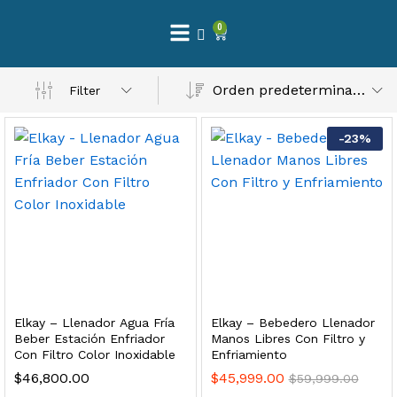
0
 Natural – Máxima Calidad En Filtración
Orden predeterminado
Filter
$
3,900.00
-
23
%
dir al carrito
Finefilt – Kit de Repuestos 2 Etapas 2.5×10 | Cartucho de Sedimentos + Carbón Activado en Bloque
$
250.00
Elkay – Llenador Agua Fría
Elkay – Bebedero Llenador
dir al carrito
Beber Estación Enfriador
Manos Libres Con Filtro y
Con Filtro Color Inoxidable
Enfriamiento
$
46,800.00
$
45,999.00
$
59,999.00