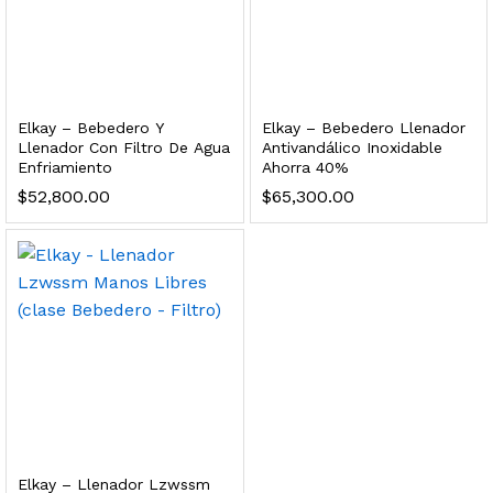
dir al carrito
xidable SS304 Natural Cepillado | Agua Purificada
Elkay – Bebedero Y
Elkay – Bebedero Llenador
Llenador Con Filtro De Agua
Antivandálico Inoxidable
Enfriamiento
Ahorra 40%
$
699.00
$
52,800.00
$
65,300.00
dir al carrito
s, 100 L/h, con filtración Welltek WT-WFS600-4S
Leer más
Elkay – Llenador Lzwssm