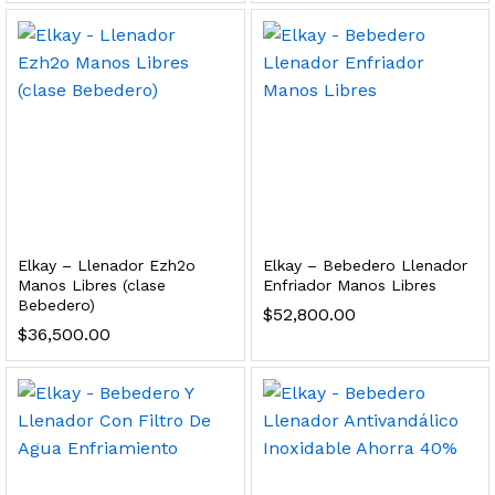
 para Esterilizador UV 25 Watts 4 Pines
$
999.00
dir al carrito
HF25MS Cafetera (Cartucho de Repuesto)
Elkay – Llenador Ezh2o
Elkay – Bebedero Llenador
$
2,899.00
Manos Libres (clase
Enfriador Manos Libres
Bebedero)
$
52,800.00
dir al carrito
$
36,500.00
ficador de Agua | Repuesto (con Polifosfatos)
$
3,699.00