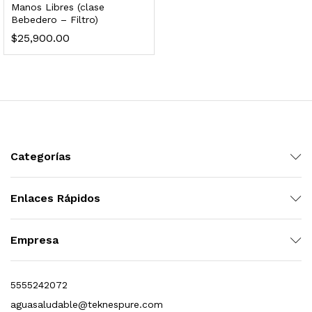
Manos Libres (clase
s, 100 L/h, con filtración Welltek WT-WFS600-3S
Bebedero – Filtro)
$
25,900.00
Leer más
quilla, grifo y filtración Welltek WT-PWDF-600A
Categorías
Leer más
Enlaces Rápidos
sor, filtración, UV y contador Welltek WT-WFS-BF
Empresa
5555242072
Leer más
aguasaludable@teknespure.com