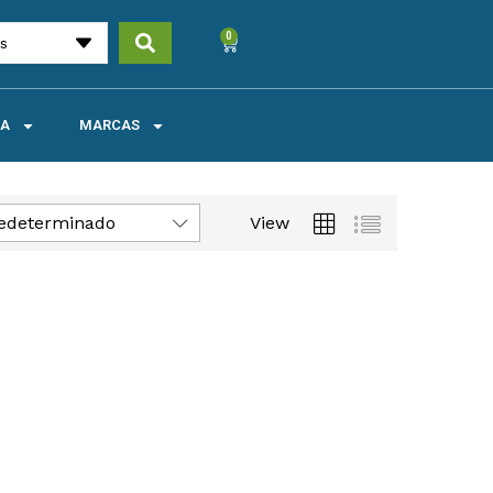
0
es
UA
MARCAS
edeterminado
View