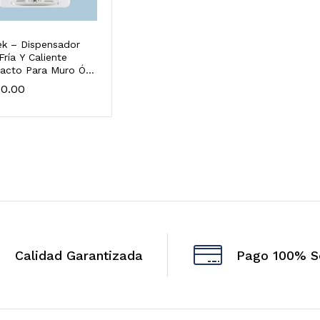
ek – Dispensador
Fría Y Caliente
cto Para Muro Ó
00.00
00.00
Calidad Garantizada
Pago 100% S