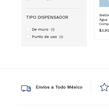
Wellt
TIPO DISPENSADOR
Agua 
Compa
Pared
De muro
(1)
$
$
3,9
3,9
Punto de uso
(1)
Envíos a Todo México