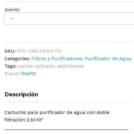
Quantity:
SKU:
FFC-ONE-CER-CTO
Categories:
Filtros y Purificadores
,
Purificador de Agua
,
Tags:
carbón activado
,
sedimentos
Brand:
finefilt
Descripción
Cartucho para purificador de agua con doble
filtración 2.5×10″
______________________________________________