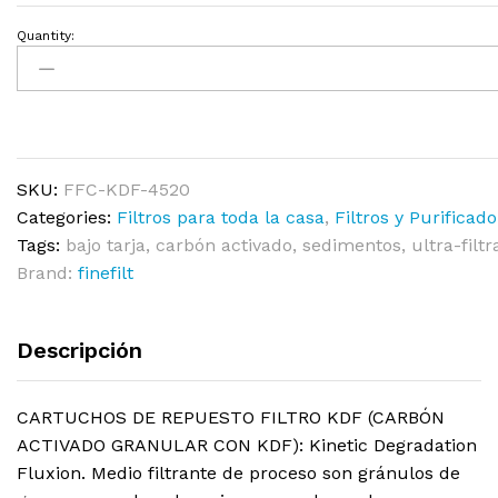
Quantity:
SKU:
FFC-KDF-4520
Categories:
Filtros para toda la casa
,
Filtros y Purificad
Tags:
bajo tarja
,
carbón activado
,
sedimentos
,
ultra-filt
Brand:
finefilt
Descripción
CARTUCHOS DE REPUESTO FILTRO KDF (CARBÓN
ACTIVADO GRANULAR CON KDF): Kinetic Degradation
Fluxion. Medio filtrante de proceso son gránulos de