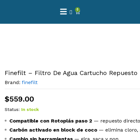
0
Finefilt – Filtro De Agua Cartucho Repuest
Brand:
finefilt
$
559.00
Status:
In stock
Compatible con Rotoplás paso 2
— repuesto directo
Carbón activado en block de coco
— elimina cloro, 
Cambio sin herramientas
— gira, saca y pon.