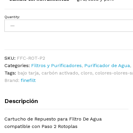
Quantity:
SKU:
FFC-ROT-P2
Categories:
Filtros y Purificadores
,
Purificador de Agua
,
Tags:
bajo tarja
,
carbón activado
,
cloro
,
colores-olores-
Brand:
finefilt
Descripción
Cartucho de Repuesto para Filtro De Agua
compatible con Paso 2 Rotoplas