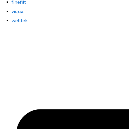
finefilt
viqua
welltek