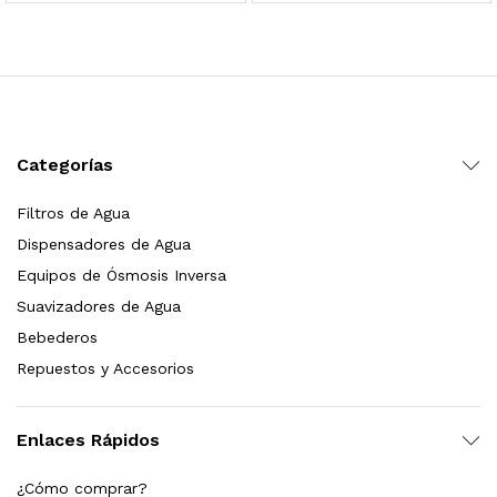
 para Esterilizador UV 25 Watts 4 Pines
$
999.00
dir al carrito
Categorías
Filtros de Agua
HF25MS Cafetera (Cartucho de Repuesto)
Dispensadores de Agua
$
2,899.00
Equipos de Ósmosis Inversa
Suavizadores de Agua
dir al carrito
Bebederos
Repuestos y Accesorios
ficador de Agua | Repuesto (con Polifosfatos)
Enlaces Rápidos
$
3,699.00
¿Cómo comprar?