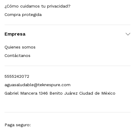
¿Cómo cuidamos tu privacidad?
dir al carrito
Compra protegida
Empresa
xidable SS304 Natural Cepillado | Agua Purificada
Quienes somos
$
699.00
Contáctanos
dir al carrito
5555242072
aguasaludable@teknespure.com
s, 100 L/h, con filtración Welltek WT-WFS600-4S
Gabriel Mancera 1346 Benito Juárez Ciudad de México
Leer más
Paga seguro: