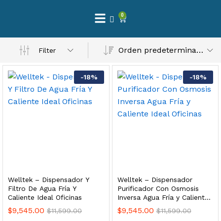
0
 Natural – Máxima Calidad En Filtración
Orden predeterminado
Filter
$
3,900.00
-
18
%
-
18
%
dir al carrito
Finefilt – Kit de Repuestos 2 Etapas 2.5×10 | Cartucho de Sedimentos + Carbón Activado en Bloque
$
250.00
Welltek – Dispensador Y
Welltek – Dispensador
dir al carrito
Filtro De Agua Fría Y
Purificador Con Osmosis
Caliente Ideal Oficinas
Inversa Agua Fría y Caliente
Ideal Oficinas
$
9,545.00
$
9,545.00
$
11,599.00
$
11,599.00