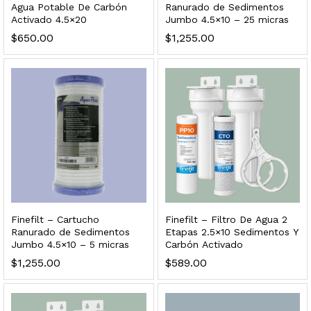
Agua Potable De Carbón
Ranurado de Sedimentos
Activado 4.5×20
Jumbo 4.5×10 – 25 micras
$
2,899.00
$
650.00
$
1,255.00
dir al carrito
Finefilt – Cartucho
Finefilt – Filtro De Agua 2
Ranurado de Sedimentos
Etapas 2.5×10 Sedimentos Y
Jumbo 4.5×10 – 5 micras
Carbón Activado
ficador de Agua | Repuesto (con Polifosfatos)
$
1,255.00
$
589.00
$
3,699.00