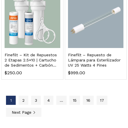
dir al carrito
Finefilt – Kit de Repuestos
Finefilt – Repuesto de
2 Etapas 2.5×10 | Cartucho
Lámpara para Esterilizador
de Sedimentos + Carbón
UV 25 Watts 4 Pines
Activado en Bloque
$
250.00
$
999.00
xidable SS304 Natural Cepillado | Agua Purificada
$
699.00
1
2
3
4
…
15
16
17
dir al carrito
Next Page