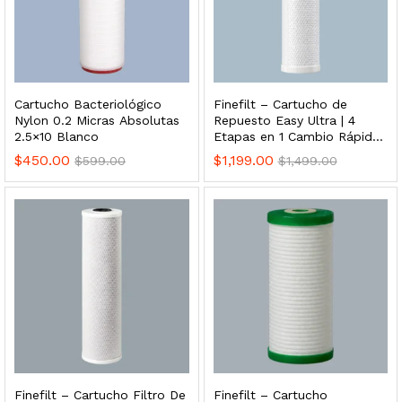
 para Esterilizador UV 25 Watts 4 Pines
Cartucho Bacteriológico
Finefilt – Cartucho de
$
999.00
Nylon 0.2 Micras Absolutas
Repuesto Easy Ultra | 4
2.5×10 Blanco
Etapas en 1 Cambio Rápido
Ultrafiltración 0.01 Micras
$
450.00
$
1,199.00
$
599.00
$
1,499.00
dir al carrito
Finefilt – Cartucho Filtro De
Finefilt – Cartucho
HF25MS Cafetera (Cartucho de Repuesto)