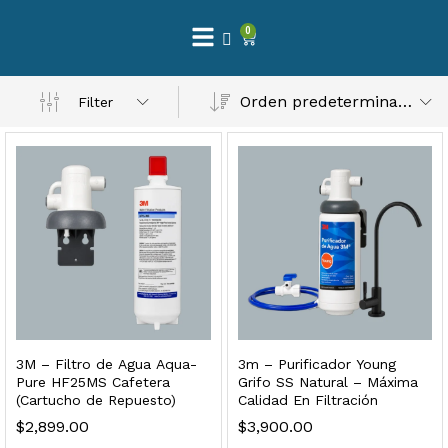
0
Orden predeterminado
Filter
 Natural – Máxima Calidad En Filtración
$
3,900.00
dir al carrito
3M – Filtro de Agua Aqua-
3m – Purificador Young
Pure HF25MS Cafetera
Grifo SS Natural – Máxima
(Cartucho de Repuesto)
Calidad En Filtración
$
2,899.00
$
3,900.00