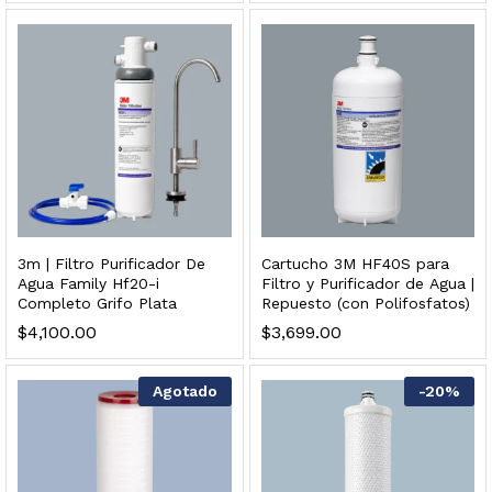
Finefilt – Kit de Repuestos 2 Etapas 2.5×10 | Cartucho de Sedimentos + Carbón Activado en Bloque
$
250.00
3m | Filtro Purificador De
Cartucho 3M HF40S para
Agua Family Hf20-i
Filtro y Purificador de Agua |
dir al carrito
Completo Grifo Plata
Repuesto (con Polifosfatos)
$
4,100.00
$
3,699.00
Agotado
-
20
%