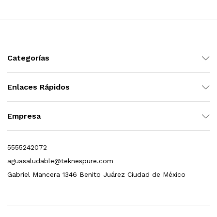
Categorías
s, 100 L/h, con filtración Welltek WT-WFS600-4S
Enlaces Rápidos
Empresa
Leer más
5555242072
aguasaludable@teknespure.com
Gabriel Mancera 1346 Benito Juárez Ciudad de México