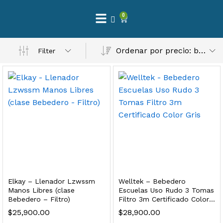
0
 Natural – Máxima Calidad En Filtración
Ordenar por precio: bajo a alto
Filter
$
3,900.00
dir al carrito
Finefilt – Kit de Repuestos 2 Etapas 2.5×10 | Cartucho de Sedimentos + Carbón Activado en Bloque
$
250.00
Elkay – Llenador Lzwssm
Welltek – Bebedero
dir al carrito
Manos Libres (clase
Escuelas Uso Rudo 3 Tomas
Bebedero – Filtro)
Filtro 3m Certificado Color
Gris
$
25,900.00
$
28,900.00