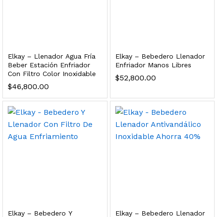
dir al carrito
xidable SS304 Natural Cepillado | Agua Purificada
Elkay – Llenador Agua Fría
Elkay – Bebedero Llenador
Beber Estación Enfriador
Enfriador Manos Libres
Con Filtro Color Inoxidable
$
52,800.00
$
699.00
$
46,800.00
dir al carrito
s, 100 L/h, con filtración Welltek WT-WFS600-4S
Leer más
Elkay – Bebedero Y
Elkay – Bebedero Llenador