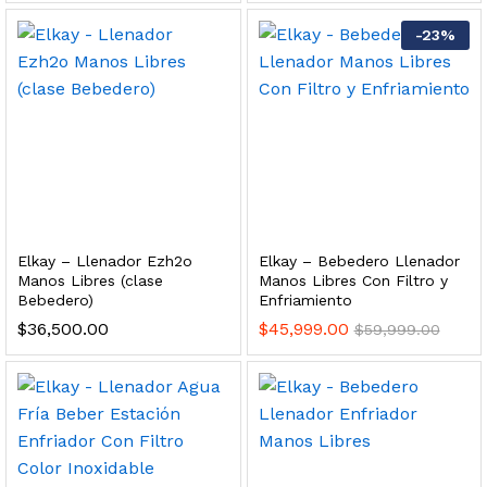
 para Esterilizador UV 25 Watts 4 Pines
-
23
%
$
999.00
dir al carrito
HF25MS Cafetera (Cartucho de Repuesto)
Elkay – Llenador Ezh2o
Elkay – Bebedero Llenador
$
2,899.00
Manos Libres (clase
Manos Libres Con Filtro y
Bebedero)
Enfriamiento
dir al carrito
$
36,500.00
$
45,999.00
$
59,999.00
ficador de Agua | Repuesto (con Polifosfatos)
$
3,699.00