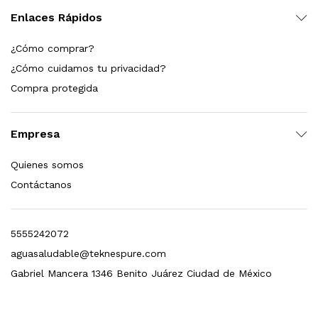
Enlaces Rápidos
 enfriamiento y filtración Welltek WT-WDF-30M
¿Cómo comprar?
¿Cómo cuidamos tu privacidad?
Compra protegida
Leer más
Empresa
Bebedero de pared con llenador de botellas, botón mecánico, enfriamiento y filtración Welltek WT-WFSDF-30AMM
Quienes somos
Contáctanos
Leer más
5555242072
aguasaludable@teknespure.com
Gabriel Mancera 1346 Benito Juárez Ciudad de México
 enfriamiento, filtración y UV Welltek WT-WFS-30B