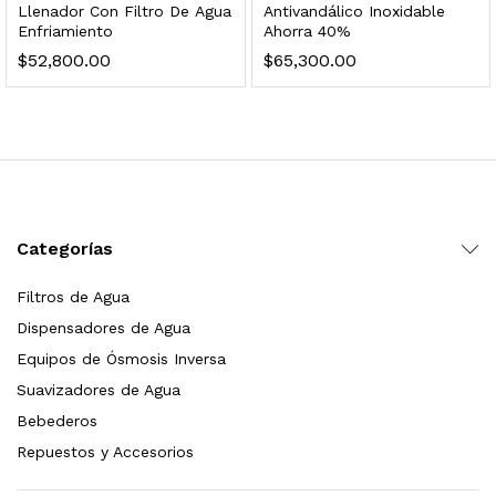
Llenador Con Filtro De Agua
Antivandálico Inoxidable
s, 100 L/h, con filtración Welltek WT-WFS600-3S
Enfriamiento
Ahorra 40%
$
52,800.00
$
65,300.00
Leer más
quilla, grifo y filtración Welltek WT-PWDF-600A
Categorías
Leer más
Filtros de Agua
Dispensadores de Agua
Equipos de Ósmosis Inversa
sor, filtración, UV y contador Welltek WT-WFS-BF
Suavizadores de Agua
Bebederos
Repuestos y Accesorios
Leer más