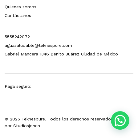
Quienes somos
esto para Esterilizador D4 (12 GPM)
Contáctanos
$
1,499.00
5555242072
dir al carrito
aguasaludable@teknespure.com
Gabriel Mancera 1346 Benito Juárez Ciudad de México
Paga seguro:
© 2025 Teknespure. Todos los derechos reservados. Hecho
por
Studiosjohan