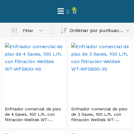
0
 Natural – Máxima Calidad En Filtración
Ordenar por puntuación media
Filter
$
3,900.00
dir al carrito
Finefilt – Kit de Repuestos 2 Etapas 2.5×10 | Cartucho de Sedimentos + Carbón Activado en Bloque
$
250.00
Enfriador comercial de piso
Enfriador comercial de piso
dir al carrito
de 4 llaves, 100 L/h, con
de 3 llaves, 100 L/h, con
filtración Welltek WT-
filtración Welltek WT-
WFS600-4S
WFS600-3S