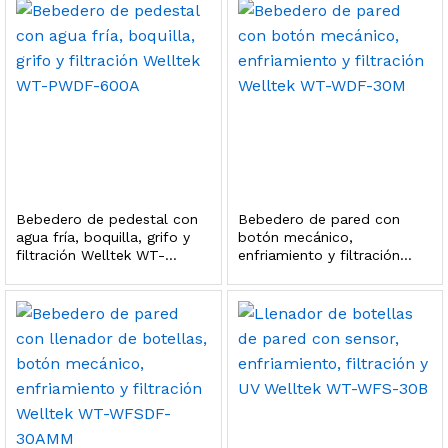
 para Esterilizador UV 25 Watts 4 Pines
$
999.00
dir al carrito
HF25MS Cafetera (Cartucho de Repuesto)
Bebedero de pedestal con
Bebedero de pared con
agua fría, boquilla, grifo y
botón mecánico,
$
2,899.00
filtración Welltek WT-
enfriamiento y filtración
PWDF-600A
Welltek WT-WDF-30M
dir al carrito
ficador de Agua | Repuesto (con Polifosfatos)
$
3,699.00