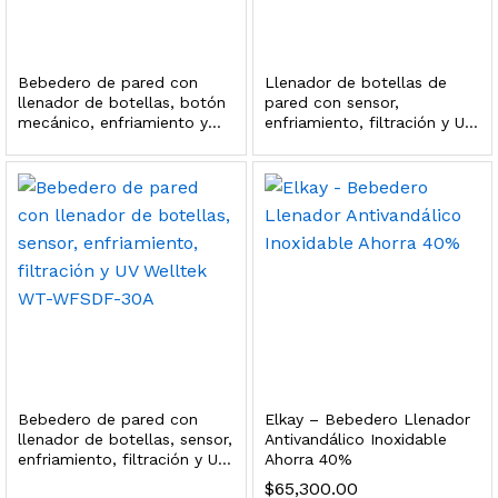
dir al carrito
Bebedero de pared con
Llenador de botellas de
llenador de botellas, botón
pared con sensor,
mecánico, enfriamiento y
enfriamiento, filtración y UV
xidable SS304 Natural Cepillado | Agua Purificada
filtración Welltek WT-
Welltek WT-WFS-30B
WFSDF-30AMM
$
699.00
dir al carrito
s, 100 L/h, con filtración Welltek WT-WFS600-4S
Bebedero de pared con
Elkay – Bebedero Llenador
Leer más
llenador de botellas, sensor,
Antivandálico Inoxidable
enfriamiento, filtración y UV
Ahorra 40%
Welltek WT-WFSDF-30A
$
65,300.00