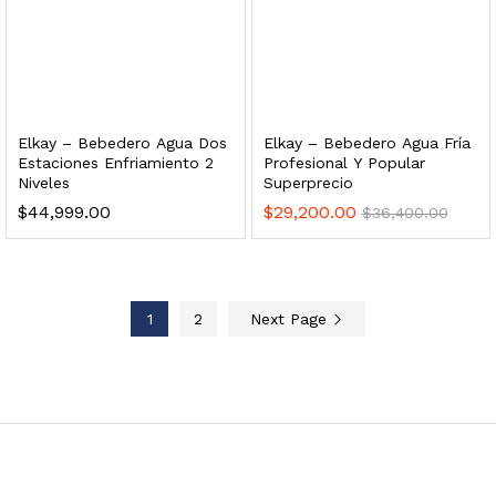
 enfriamiento y filtración Welltek WT-WDF-30M
Leer más
Elkay – Bebedero Agua Dos
Elkay – Bebedero Agua Fría
Estaciones Enfriamiento 2
Profesional Y Popular
Niveles
Superprecio
$
44,999.00
$
29,200.00
$
36,400.00
Bebedero de pared con llenador de botellas, botón mecánico, enfriamiento y filtración Welltek WT-WFSDF-30AMM
1
2
Next Page
Leer más
 enfriamiento, filtración y UV Welltek WT-WFS-30B