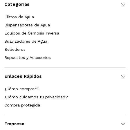
Categorías
Leer más
Filtros de Agua
Dispensadores de Agua
Equipos de Ósmosis Inversa
Bebedero de pared con llenador de botellas, sensor, enfriamiento, filtración y UV Welltek WT-WFSDF-30A
Suavizadores de Agua
Bebederos
Repuestos y Accesorios
Leer más
Enlaces Rápidos
pas 2.5×10 Sedimentos Y Carbón Activado
¿Cómo comprar?
¿Cómo cuidamos tu privacidad?
$
589.00
Compra protegida
dir al carrito
Empresa