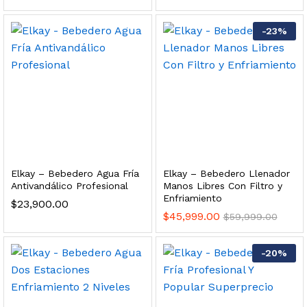
s, 100 L/h, con filtración Welltek WT-WFS600-3S
-
23
%
Leer más
quilla, grifo y filtración Welltek WT-PWDF-600A
Elkay – Bebedero Agua Fría
Elkay – Bebedero Llenador
Leer más
Antivandálico Profesional
Manos Libres Con Filtro y
Enfriamiento
$
23,900.00
$
45,999.00
$
59,999.00
sor, filtración, UV y contador Welltek WT-WFS-BF
-
20
%
Leer más