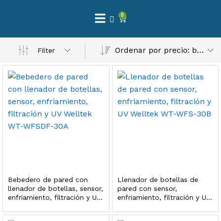
0
 Natural – Máxima Calidad En Filtración
Ordenar por precio: bajo a alto
Filter
$
3,900.00
dir al carrito
Finefilt – Kit de Repuestos 2 Etapas 2.5×10 | Cartucho de Sedimentos + Carbón Activado en Bloque
$
250.00
Bebedero de pared con
Llenador de botellas de
dir al carrito
llenador de botellas, sensor,
pared con sensor,
enfriamiento, filtración y UV
enfriamiento, filtración y UV
Welltek WT-WFSDF-30A
Welltek WT-WFS-30B