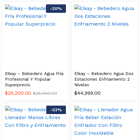
s, 100 L/h, con filtración Welltek WT-WFS600-3S
-
20
%
Leer más
quilla, grifo y filtración Welltek WT-PWDF-600A
Elkay – Bebedero Agua Fría
Elkay – Bebedero Agua Dos
Profesional Y Popular
Estaciones Enfriamiento 2
Leer más
Superprecio
Niveles
$
29,200.00
$
44,999.00
$
36,400.00
sor, filtración, UV y contador Welltek WT-WFS-BF
-
23
%
Leer más