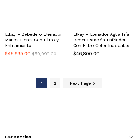
 enfriamiento y filtración Welltek WT-WDF-30M
Elkay – Bebedero Llenador
Elkay – Llenador Agua Fría
Leer más
Manos Libres Con Filtro y
Beber Estación Enfriador
Enfriamiento
Con Filtro Color Inoxidable
$
45,999.00
$
46,800.00
$
59,999.00
Bebedero de pared con llenador de botellas, botón mecánico, enfriamiento y filtración Welltek WT-WFSDF-30AMM
1
2
Next Page
Leer más
 enfriamiento, filtración y UV Welltek WT-WFS-30B
Categorías