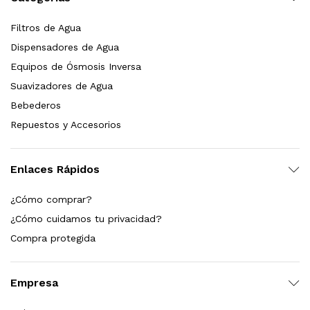
Leer más
Filtros de Agua
Dispensadores de Agua
Equipos de Ósmosis Inversa
Suavizadores de Agua
Bebedero de pared con llenador de botellas, sensor, enfriamiento, filtración y UV Welltek WT-WFSDF-30A
Bebederos
Repuestos y Accesorios
Leer más
Enlaces Rápidos
¿Cómo comprar?
pas 2.5×10 Sedimentos Y Carbón Activado
¿Cómo cuidamos tu privacidad?
$
589.00
Compra protegida
dir al carrito
Empresa