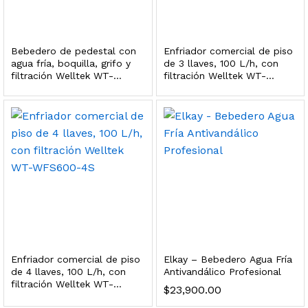
dir al carrito
Bebedero de pedestal con
Enfriador comercial de piso
agua fría, boquilla, grifo y
de 3 llaves, 100 L/h, con
filtración Welltek WT-
filtración Welltek WT-
xidable SS304 Natural Cepillado | Agua Purificada
PWDF-600A
WFS600-3S
$
699.00
dir al carrito
s, 100 L/h, con filtración Welltek WT-WFS600-4S
Enfriador comercial de piso
Elkay – Bebedero Agua Fría
Leer más
de 4 llaves, 100 L/h, con
Antivandálico Profesional
filtración Welltek WT-
$
23,900.00
WFS600-4S