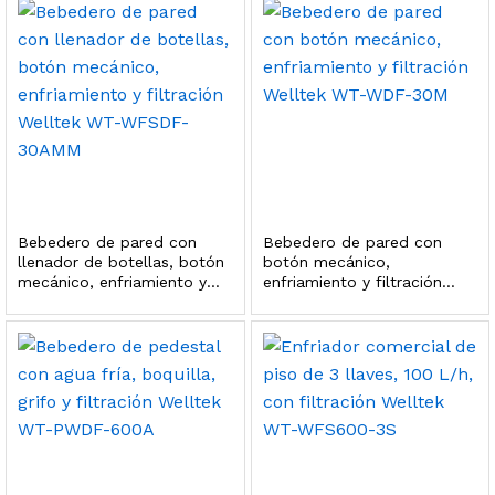
 para Esterilizador UV 25 Watts 4 Pines
$
999.00
dir al carrito
HF25MS Cafetera (Cartucho de Repuesto)
Bebedero de pared con
Bebedero de pared con
llenador de botellas, botón
botón mecánico,
$
2,899.00
mecánico, enfriamiento y
enfriamiento y filtración
filtración Welltek WT-
Welltek WT-WDF-30M
dir al carrito
WFSDF-30AMM
ficador de Agua | Repuesto (con Polifosfatos)
$
3,699.00