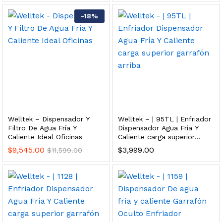
 para Esterilizador UV 25 Watts 4 Pines
-
18
%
$
999.00
dir al carrito
HF25MS Cafetera (Cartucho de Repuesto)
Welltek – Dispensador Y
Welltek – | 95TL | Enfriador
$
2,899.00
Filtro De Agua Fría Y
Dispensador Agua Fría Y
Caliente Ideal Oficinas
Caliente carga superior
dir al carrito
garrafón arriba
$
9,545.00
$
3,999.00
$
11,599.00
ficador de Agua | Repuesto (con Polifosfatos)
$
3,699.00