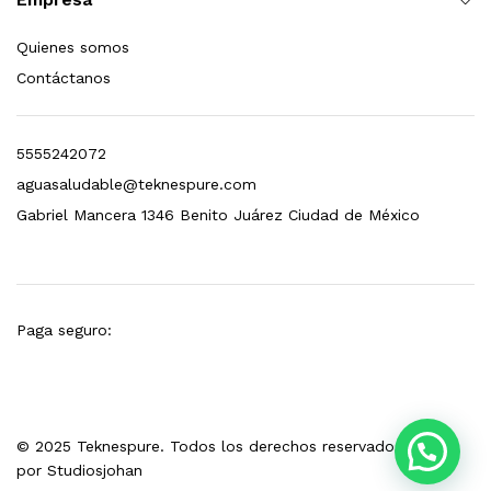
esto para Esterilizador D4 (12 GPM)
Quienes somos
Contáctanos
$
1,499.00
dir al carrito
5555242072
aguasaludable@teknespure.com
Gabriel Mancera 1346 Benito Juárez Ciudad de México
Paga seguro:
© 2025 Teknespure. Todos los derechos reservados. Hecho
por
Studiosjohan