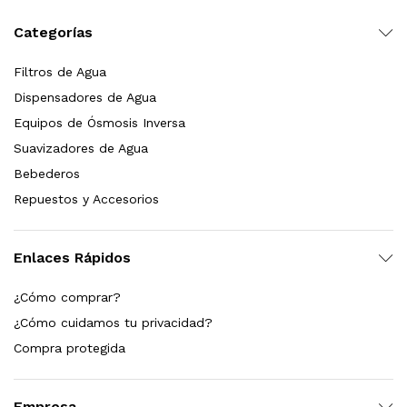
Leer más
Categorías
Filtros de Agua
Dispensadores de Agua
Bebedero de pared con llenador de botellas, sensor, enfriamiento, filtración y UV Welltek WT-WFSDF-30A
Equipos de Ósmosis Inversa
Suavizadores de Agua
Bebederos
Leer más
Repuestos y Accesorios
Enlaces Rápidos
pas 2.5×10 Sedimentos Y Carbón Activado
¿Cómo comprar?
$
589.00
¿Cómo cuidamos tu privacidad?
Compra protegida
dir al carrito
Empresa