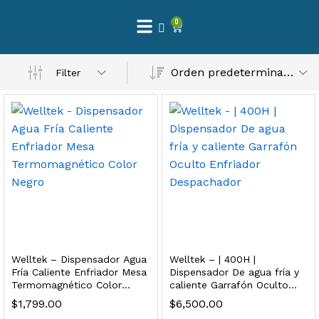
0
 Natural – Máxima Calidad En Filtración
Orden predeterminado
Filter
$
3,900.00
dir al carrito
Finefilt – Kit de Repuestos 2 Etapas 2.5×10 | Cartucho de Sedimentos + Carbón Activado en Bloque
$
250.00
Welltek – Dispensador Agua
Welltek – | 400H |
dir al carrito
Fría Caliente Enfriador Mesa
Dispensador De agua fría y
Termomagnético Color
caliente Garrafón Oculto
Negro
Enfriador Despachador
$
1,799.00
$
6,500.00