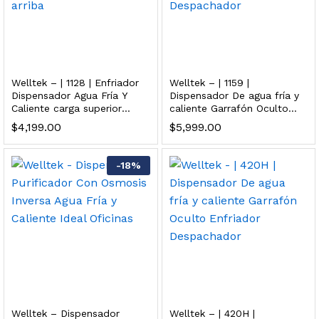
dir al carrito
xidable SS304 Natural Cepillado | Agua Purificada
Welltek – | 1128 | Enfriador
Welltek – | 1159 |
Dispensador Agua Fría Y
Dispensador De agua fría y
Caliente carga superior
caliente Garrafón Oculto
$
699.00
garrafón arriba
Enfriador Despachador
$
4,199.00
$
5,999.00
dir al carrito
-
18
%
s, 100 L/h, con filtración Welltek WT-WFS600-4S
Leer más
Welltek – Dispensador
Welltek – | 420H |