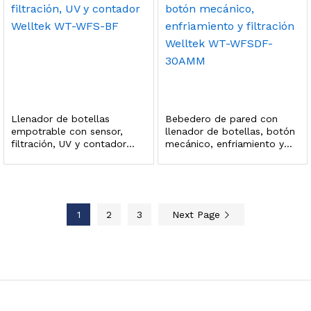
 enfriamiento y filtración Welltek WT-WDF-30M
Leer más
Llenador de botellas
Bebedero de pared con
empotrable con sensor,
llenador de botellas, botón
filtración, UV y contador
mecánico, enfriamiento y
Welltek WT-WFS-BF
filtración Welltek WT-
Bebedero de pared con llenador de botellas, botón mecánico, enfriamiento y filtración Welltek WT-WFSDF-30AMM
WFSDF-30AMM
1
2
3
Next Page
Leer más
 enfriamiento, filtración y UV Welltek WT-WFS-30B