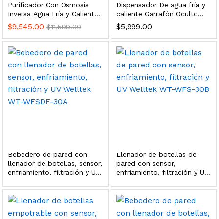
Purificador Con Osmosis
Dispensador De agua fría y
s, 100 L/h, con filtración Welltek WT-WFS600-3S
Inversa Agua Fría y Caliente
caliente Garrafón Oculto
Ideal Oficinas
Enfriador Despachador
$
9,545.00
$
5,999.00
$
11,599.00
Leer más
quilla, grifo y filtración Welltek WT-PWDF-600A
Leer más
Bebedero de pared con
Llenador de botellas de
llenador de botellas, sensor,
pared con sensor,
sor, filtración, UV y contador Welltek WT-WFS-BF
enfriamiento, filtración y UV
enfriamiento, filtración y UV
Welltek WT-WFSDF-30A
Welltek WT-WFS-30B
Leer más