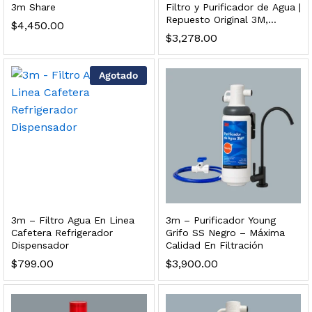
3m Share
Filtro y Purificador de Agua |
s, 100 L/h, con filtración Welltek WT-WFS600-4S
Repuesto Original 3M,
$
4,450.00
Reduce Bacterias, Elimina
$
3,278.00
Olor y Sabor a Cloro,
Tecnología IMPACT™ con
Membrana Absoluta,
Leer más
Agotado
Compatible con Sistemas
3M, Cambio Sanitario
Rápido SQC
s, 100 L/h, con filtración Welltek WT-WFS600-3S
Leer más
3m – Filtro Agua En Linea
3m – Purificador Young
Cafetera Refrigerador
Grifo SS Negro – Máxima
quilla, grifo y filtración Welltek WT-PWDF-600A
Dispensador
Calidad En Filtración
$
799.00
$
3,900.00
Leer más