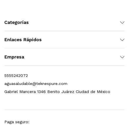
Leer más
Categorías
 enfriamiento, filtración y UV Welltek WT-WFS-30B
Enlaces Rápidos
Empresa
Leer más
5555242072
aguasaludable@teknespure.com
Bebedero de pared con llenador de botellas, sensor, enfriamiento, filtración y UV Welltek WT-WFSDF-30A
Gabriel Mancera 1346 Benito Juárez Ciudad de México
Leer más
Paga seguro: