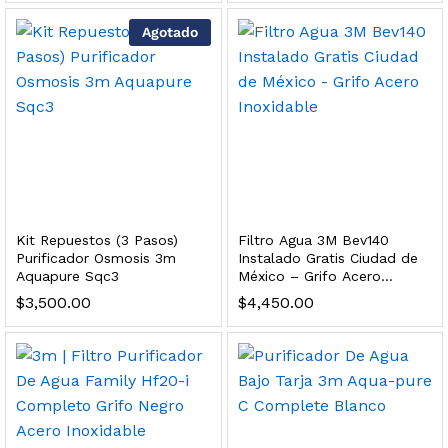
Finefilt – Kit de Repuestos 2 Etapas 2.5×10 | Cartucho de Sedimentos + Carbón Activado en Bloque
Agotado
$
250.00
dir al carrito
 para Esterilizador UV 25 Watts 4 Pines
$
999.00
Kit Repuestos (3 Pasos)
Filtro Agua 3M Bev140
Purificador Osmosis 3m
Instalado Gratis Ciudad de
Aquapure Sqc3
México – Grifo Acero
dir al carrito
Inoxidable
$
3,500.00
$
4,450.00
HF25MS Cafetera (Cartucho de Repuesto)
$
2,899.00