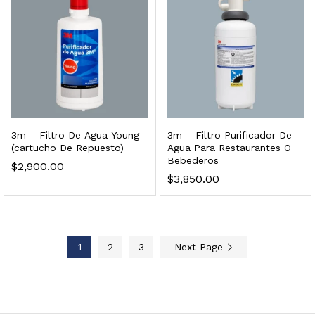
sor, filtración, UV y contador Welltek WT-WFS-BF
Leer más
3m – Filtro De Agua Young
3m – Filtro Purificador De
(cartucho De Repuesto)
Agua Para Restaurantes O
 enfriamiento y filtración Welltek WT-WDF-30M
Bebederos
$
2,900.00
$
3,850.00
Leer más
1
2
3
Next Page
Bebedero de pared con llenador de botellas, botón mecánico, enfriamiento y filtración Welltek WT-WFSDF-30AMM