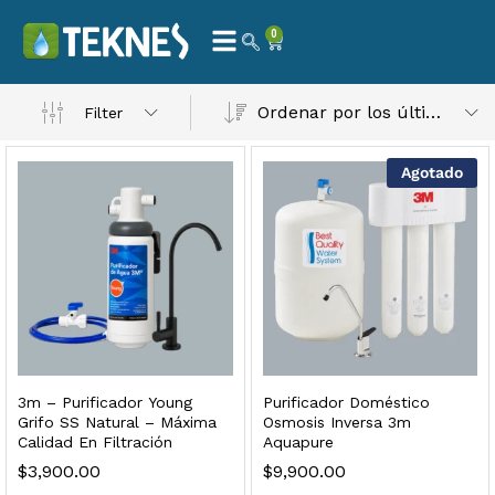
0
 Natural – Máxima Calidad En Filtración
Ordenar por los últimos
Filter
$
3,900.00
Agotado
dir al carrito
3m – Purificador Young
Purificador Doméstico
Grifo SS Natural – Máxima
Osmosis Inversa 3m
Calidad En Filtración
Aquapure
$
3,900.00
$
9,900.00