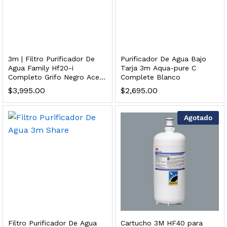
dir al carrito
ficador de Agua | Repuesto (con Polifosfatos)
3m | Filtro Purificador De
Purificador De Agua Bajo
Agua Family Hf20-i
Tarja 3m Aqua-pure C
Completo Grifo Negro Acero
Complete Blanco
$
3,699.00
Inoxidable
$
3,995.00
$
2,695.00
dir al carrito
Agotado
xidable SS304 Natural Cepillado | Agua Purificada
$
699.00
dir al carrito
Filtro Purificador De Agua
Cartucho 3M HF40 para