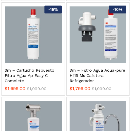
 para Esterilizador UV 25 Watts 4 Pines
-
15
%
-
10
%
$
999.00
dir al carrito
HF25MS Cafetera (Cartucho de Repuesto)
3m – Cartucho Repuesto
3m – Filtro Agua Aqua-pure
$
2,899.00
Filtro Agua Ap Easy C-
Hf15 Ms Cafetera
Complete
Refrigerador
dir al carrito
$
1,699.00
$
1,799.00
$
1,999.00
$
1,999.00
ficador de Agua | Repuesto (con Polifosfatos)
$
3,699.00