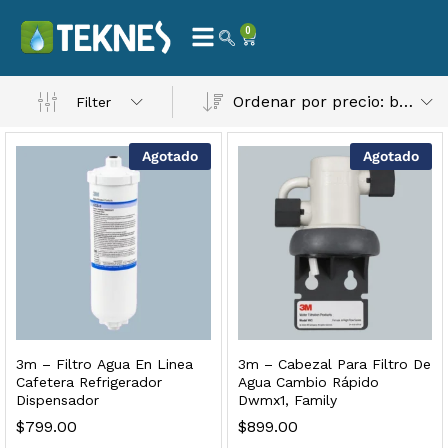
0
 Natural – Máxima Calidad En Filtración
Ordenar por precio: bajo a alto
Filter
$
3,900.00
Agotado
Agotado
dir al carrito
Finefilt – Kit de Repuestos 2 Etapas 2.5×10 | Cartucho de Sedimentos + Carbón Activado en Bloque
$
250.00
3m – Filtro Agua En Linea
3m – Cabezal Para Filtro De
dir al carrito
Cafetera Refrigerador
Agua Cambio Rápido
Dispensador
Dwmx1, Family
$
799.00
$
899.00