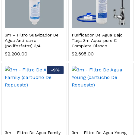
dir al carrito
xidable SS304 Natural Cepillado | Agua Purificada
3m – Filtro Suavizador De
Purificador De Agua Bajo
Agua Anti-sarro
Tarja 3m Aqua-pure C
(polifosfatos) 3/4
Complete Blanco
$
699.00
$
2,200.00
$
2,695.00
dir al carrito
-
9
%
s, 100 L/h, con filtración Welltek WT-WFS600-4S
Leer más
3m – Filtro De Agua Family
3m – Filtro De Agua Young