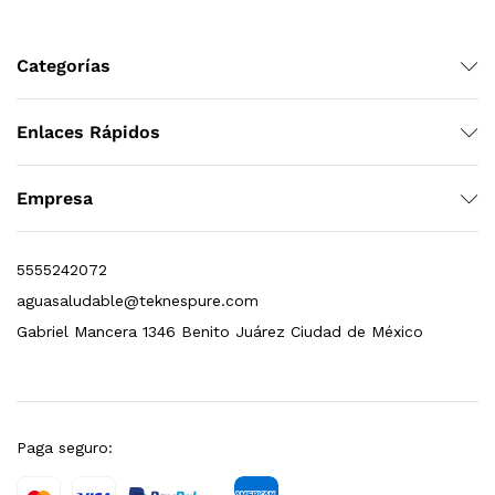
Leer más
Categorías
Enlaces Rápidos
Bebedero de pared con llenador de botellas, sensor, enfriamiento, filtración y UV Welltek WT-WFSDF-30A
Empresa
Leer más
5555242072
aguasaludable@teknespure.com
pas 2.5×10 Sedimentos Y Carbón Activado
Gabriel Mancera 1346 Benito Juárez Ciudad de México
$
589.00
dir al carrito
Paga seguro: