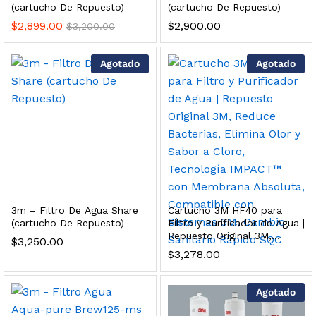
(cartucho De Repuesto)
(cartucho De Repuesto)
s, 100 L/h, con filtración Welltek WT-WFS600-3S
$
2,899.00
$
2,900.00
$
3,200.00
Agotado
Agotado
Leer más
quilla, grifo y filtración Welltek WT-PWDF-600A
Leer más
3m – Filtro De Agua Share
Cartucho 3M HF40 para
(cartucho De Repuesto)
Filtro y Purificador de Agua |
Repuesto Original 3M,
sor, filtración, UV y contador Welltek WT-WFS-BF
$
3,250.00
Reduce Bacterias, Elimina
$
3,278.00
Olor y Sabor a Cloro,
Tecnología IMPACT™ con
Membrana Absoluta,
Agotado
Leer más
Compatible con Sistemas
3M, Cambio Sanitario