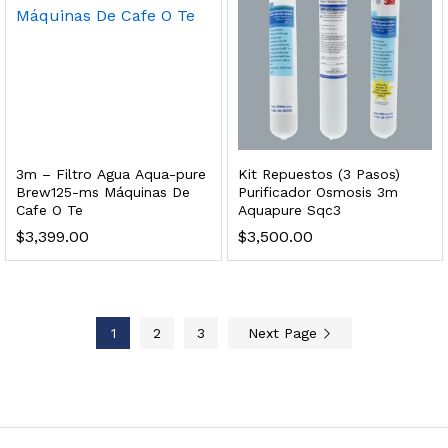
Rápido SQC
 enfriamiento y filtración Welltek WT-WDF-30M
Leer más
3m – Filtro Agua Aqua-pure
Kit Repuestos (3 Pasos)
Brew125-ms Máquinas De
Purificador Osmosis 3m
Cafe O Te
Aquapure Sqc3
Bebedero de pared con llenador de botellas, botón mecánico, enfriamiento y filtración Welltek WT-WFSDF-30AMM
$
3,399.00
$
3,500.00
Leer más
1
2
3
Next Page
 enfriamiento, filtración y UV Welltek WT-WFS-30B