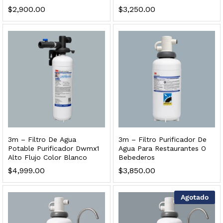
ficador de Agua | Repuesto (con Polifosfatos)
$
2,900.00
$
3,250.00
$
3,699.00
dir al carrito
xidable SS304 Natural Cepillado | Agua Purificada
$
699.00
3m – Filtro De Agua
3m – Filtro Purificador De
dir al carrito
Potable Purificador Dwmx1
Agua Para Restaurantes O
Alto Flujo Color Blanco
Bebederos
$
4,999.00
$
3,850.00
s, 100 L/h, con filtración Welltek WT-WFS600-4S
Agotado