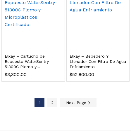
 enfriamiento y filtración Welltek WT-WDF-30M
Leer más
Elkay – Cartucho de
Elkay – Bebedero Y
Repuesto WaterSentry
Llenador Con Filtro De Agua
51300C Plomo y
Enfriamiento
Bebedero de pared con llenador de botellas, botón mecánico, enfriamiento y filtración Welltek WT-WFSDF-30AMM
Microplásticos Certificado
$
3,300.00
$
52,800.00
Leer más
1
2
Next Page
 enfriamiento, filtración y UV Welltek WT-WFS-30B