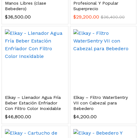
Manos Libres (clase
Profesional Y Popular
s, 100 L/h, con filtración Welltek WT-WFS600-3S
Bebedero)
Superprecio
$
36,500.00
$
29,200.00
$
36,400.00
Leer más
quilla, grifo y filtración Welltek WT-PWDF-600A
Leer más
Elkay – Llenador Agua Fría
Elkay – Filtro WaterSentry
Beber Estación Enfriador
VII con Cabezal para
sor, filtración, UV y contador Welltek WT-WFS-BF
Con Filtro Color Inoxidable
Bebedero
$
46,800.00
$
4,200.00
Leer más