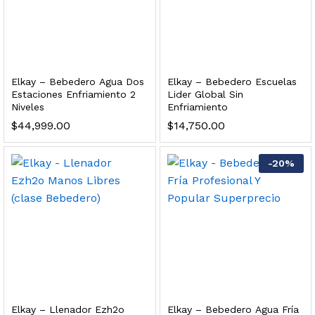
dir al carrito
xidable SS304 Natural Cepillado | Agua Purificada
Elkay – Bebedero Agua Dos
Elkay – Bebedero Escuelas
Estaciones Enfriamiento 2
Lider Global Sin
Niveles
Enfriamiento
$
699.00
$
44,999.00
$
14,750.00
dir al carrito
-
20
%
s, 100 L/h, con filtración Welltek WT-WFS600-4S
Leer más
Elkay – Llenador Ezh2o
Elkay – Bebedero Agua Fría