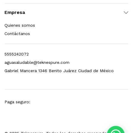
esto para Esterilizador D4 (12 GPM)
Empresa
$
1,499.00
Quienes somos
Contáctanos
dir al carrito
5555242072
aguasaludable@teknespure.com
Gabriel Mancera 1346 Benito Juárez Ciudad de México
Paga seguro: