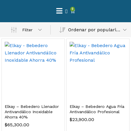
0
 Natural – Máxima Calidad En Filtración
Ordenar por popularidad
Filter
$
3,900.00
dir al carrito
Finefilt – Kit de Repuestos 2 Etapas 2.5×10 | Cartucho de Sedimentos + Carbón Activado en Bloque
$
250.00
Elkay – Bebedero Llenador
Elkay – Bebedero Agua Fría
dir al carrito
Antivandálico Inoxidable
Antivandálico Profesional
Ahorra 40%
$
23,900.00
$
65,300.00