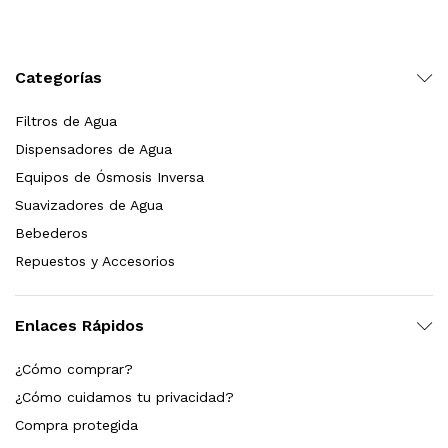
Leer más
Categorías
Filtros de Agua
Bebedero de pared con llenador de botellas, sensor, enfriamiento, filtración y UV Welltek WT-WFSDF-30A
Dispensadores de Agua
Equipos de Ósmosis Inversa
Suavizadores de Agua
Leer más
Bebederos
Repuestos y Accesorios
pas 2.5×10 Sedimentos Y Carbón Activado
Enlaces Rápidos
$
589.00
¿Cómo comprar?
dir al carrito
¿Cómo cuidamos tu privacidad?
Compra protegida