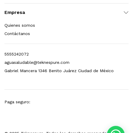
esto para Esterilizador D4 (12 GPM)
Empresa
$
1,499.00
Quienes somos
Contáctanos
dir al carrito
5555242072
aguasaludable@teknespure.com
Gabriel Mancera 1346 Benito Juárez Ciudad de México
Paga seguro: