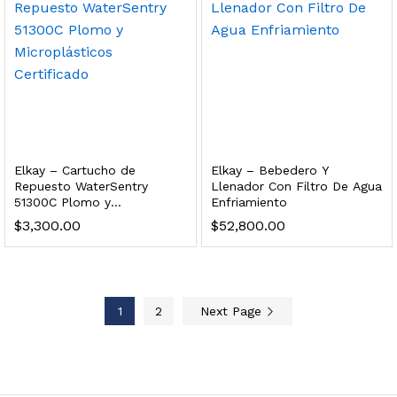
 enfriamiento y filtración Welltek WT-WDF-30M
Leer más
Elkay – Cartucho de
Elkay – Bebedero Y
Repuesto WaterSentry
Llenador Con Filtro De Agua
51300C Plomo y
Enfriamiento
Bebedero de pared con llenador de botellas, botón mecánico, enfriamiento y filtración Welltek WT-WFSDF-30AMM
Microplásticos Certificado
$
3,300.00
$
52,800.00
Leer más
1
2
Next Page
 enfriamiento, filtración y UV Welltek WT-WFS-30B