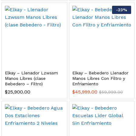
 para Esterilizador UV 25 Watts 4 Pines
-
23
%
$
999.00
dir al carrito
HF25MS Cafetera (Cartucho de Repuesto)
Elkay – Llenador Lzwssm
Elkay – Bebedero Llenador
$
2,899.00
Manos Libres (clase
Manos Libres Con Filtro y
Bebedero – Filtro)
Enfriamiento
dir al carrito
$
25,900.00
$
45,999.00
$
59,999.00
ficador de Agua | Repuesto (con Polifosfatos)
$
3,699.00