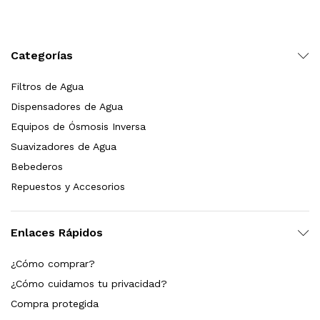
Leer más
Categorías
Filtros de Agua
Bebedero de pared con llenador de botellas, sensor, enfriamiento, filtración y UV Welltek WT-WFSDF-30A
Dispensadores de Agua
Equipos de Ósmosis Inversa
Suavizadores de Agua
Leer más
Bebederos
Repuestos y Accesorios
pas 2.5×10 Sedimentos Y Carbón Activado
Enlaces Rápidos
$
589.00
¿Cómo comprar?
dir al carrito
¿Cómo cuidamos tu privacidad?
Compra protegida