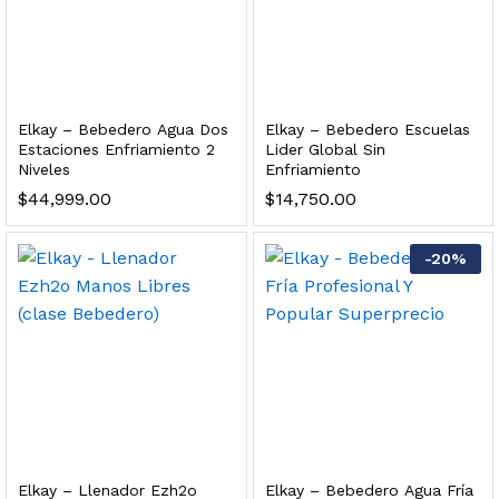
dir al carrito
xidable SS304 Natural Cepillado | Agua Purificada
Elkay – Bebedero Agua Dos
Elkay – Bebedero Escuelas
Estaciones Enfriamiento 2
Lider Global Sin
Niveles
Enfriamiento
$
699.00
$
44,999.00
$
14,750.00
dir al carrito
-
20
%
s, 100 L/h, con filtración Welltek WT-WFS600-4S
Leer más
Elkay – Llenador Ezh2o
Elkay – Bebedero Agua Fría