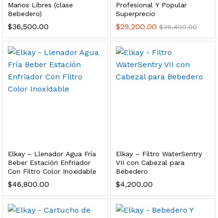
Manos Libres (clase
Profesional Y Popular
s, 100 L/h, con filtración Welltek WT-WFS600-3S
Bebedero)
Superprecio
$
36,500.00
$
29,200.00
$
36,400.00
Leer más
quilla, grifo y filtración Welltek WT-PWDF-600A
Leer más
Elkay – Llenador Agua Fría
Elkay – Filtro WaterSentry
Beber Estación Enfriador
VII con Cabezal para
sor, filtración, UV y contador Welltek WT-WFS-BF
Con Filtro Color Inoxidable
Bebedero
$
46,800.00
$
4,200.00
Leer más