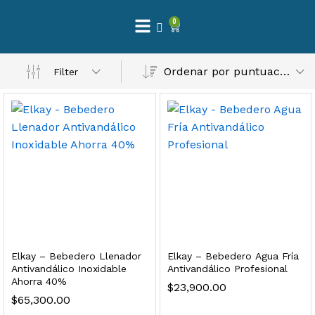
0
 Natural – Máxima Calidad En Filtración
Ordenar por puntuación media
Filter
$
3,900.00
dir al carrito
Finefilt – Kit de Repuestos 2 Etapas 2.5×10 | Cartucho de Sedimentos + Carbón Activado en Bloque
$
250.00
Elkay – Bebedero Llenador
Elkay – Bebedero Agua Fría
dir al carrito
Antivandálico Inoxidable
Antivandálico Profesional
Ahorra 40%
$
23,900.00
$
65,300.00